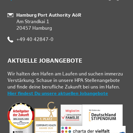
:
Hamburg Port Authority AöR
Am Strandkai 1
20457 Hamburg
:
+49 40 42847-0
AKTUELLE JOBANGEBOTE
Wir hal­ten den Ha­fen am Lau­fen und su­chen im­mer­zu
Ver­stär­kung. Schau­e in un­se­re HPA Stel­len­an­ge­bo­te
und fin­de deine be­ruf­li­che Zu­kunft bei uns im Ha­fen.
Hier findest Du unsere aktuellen Jobangebote