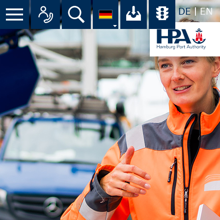
DE
EN
Menü
Alle Ansprechpartner im Überbli
Suche
Ihr Download-C
Übersicht