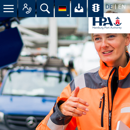
DE
EN
Menü
Alle Ansprechpartner im Überbli
Suche
Ihr Download-C
Übersicht