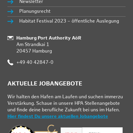
Newsletter
Planungsrecht
Habitat Festival 2023 – öffentliche Auslegung
:
Hamburg Port Authority AöR
Am Strandkai 1
20457 Hamburg
:
+49 40 42847-0
AKTUELLE JOBANGEBOTE
Wir hal­ten den Ha­fen am Lau­fen und su­chen im­mer­zu
Ver­stär­kung. Schau­e in un­se­re HPA Stel­len­an­ge­bo­te
und fin­de deine be­ruf­li­che Zu­kunft bei uns im Ha­fen.
Hier findest Du unsere aktuellen Jobangebote