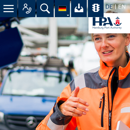
DE
EN
Suche
Ihr Download-C
Übersicht