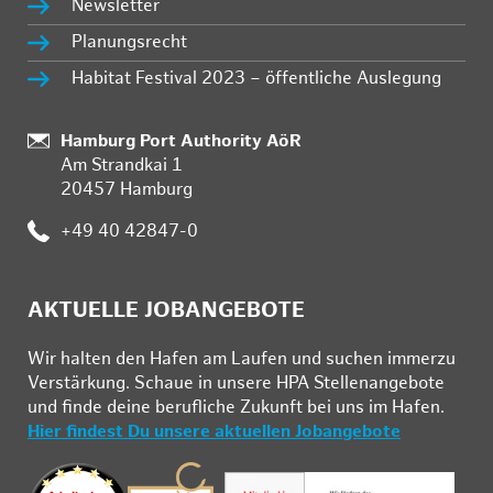
Newsletter
Planungsrecht
Habitat Festival 2023 – öffentliche Auslegung
Standort:
Hamburg Port Authority AöR
Am Strandkai 1
20457 Hamburg
Telefon:
+49 40 42847-0
AKTUELLE JOBANGEBOTE
Wir hal­ten den Ha­fen am Lau­fen und su­chen im­mer­zu
Ver­stär­kung. Schau­e in un­se­re HPA Stel­len­an­ge­bo­te
und fin­de deine be­ruf­li­che Zu­kunft bei uns im Ha­fen.
Hier findest Du unsere aktuellen Jobangebote