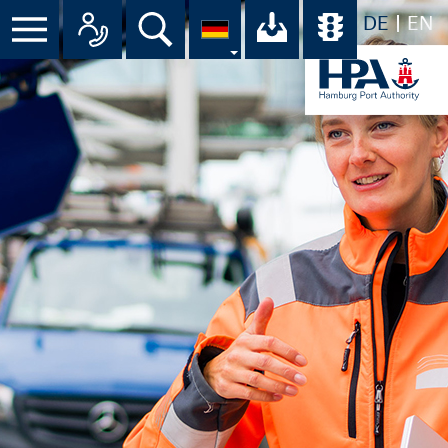
DE
EN
Suche
Ihr Download-C
Übersicht