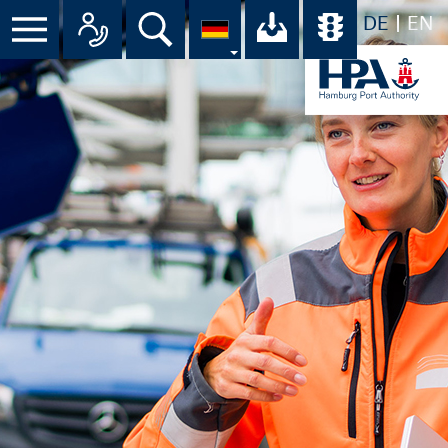
DE
EN
Suche
Ihr Download-C
Übersicht