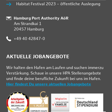
Habitat Festival 2023 – öffentliche Auslegung
Standort:
Hamburg Port Authority AöR
Am Strandkai 1
20457 Hamburg
Telefon:
+49 40 42847-0
AKTUELLE JOBANGEBOTE
Wir hal­ten den Ha­fen am Lau­fen und su­chen im­mer­zu
Ver­stär­kung. Schau­e in un­se­re HPA Stel­len­an­ge­bo­te
und fin­de deine be­ruf­li­che Zu­kunft bei uns im Ha­fen.
Hier findest Du unsere aktuellen Jobangebote