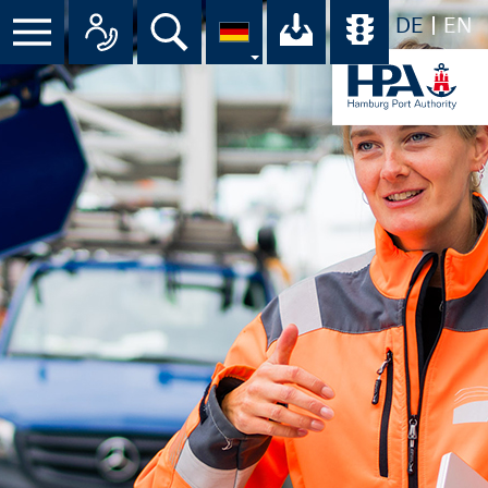
DE
EN
Suche
Ihr Download-C
Übersicht