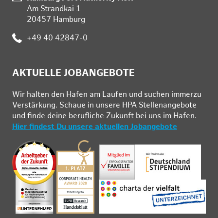
Am Strandkai 1
20457 Hamburg
Telefon:
+49 40 42847-0
AKTUELLE JOBANGEBOTE
Wir hal­ten den Ha­fen am Lau­fen und su­chen im­mer­zu
Ver­stär­kung. Schau­e in un­se­re HPA Stel­len­an­ge­bo­te
und fin­de deine be­ruf­li­che Zu­kunft bei uns im Ha­fen.
Hier findest Du unsere aktuellen Jobangebote