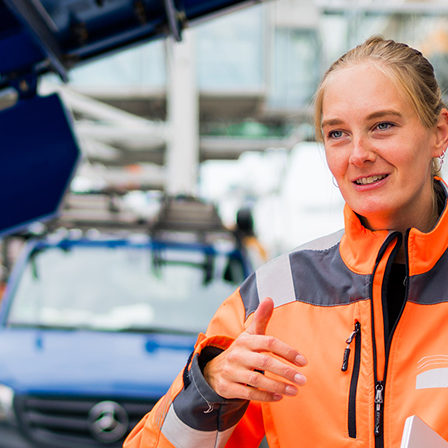
ick
d-Center der HPA
cht aller Verkehrsmeldungen im Hafen am