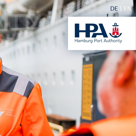
DE
EN