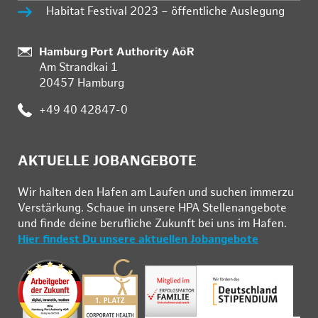
Habitat Festival 2023 – öffentliche Auslegung
:
Hamburg Port Authority AöR
Am Strandkai 1
20457 Hamburg
:
+49 40 42847-0
AKTUELLE JOBANGEBOTE
Wir hal­ten den Ha­fen am Lau­fen und su­chen im­mer­zu
Ver­stär­kung. Schau­e in un­se­re HPA Stel­len­an­ge­bo­te
und fin­de deine be­ruf­li­che Zu­kunft bei uns im Ha­fen.
Hier findest Du unsere aktuellen Jobangebote