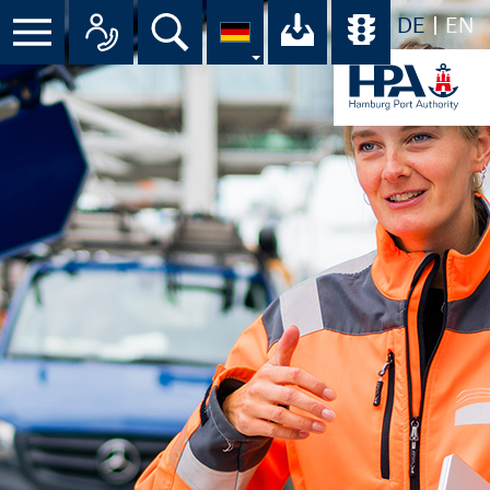
DE
EN
Suche
Ihr Download-C
Übersicht