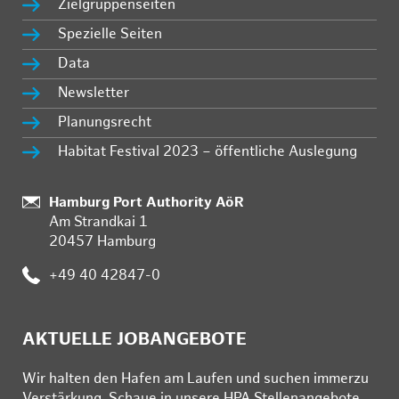
Zielgruppenseiten
Spezielle Seiten
Data
Newsletter
Planungsrecht
Habitat Festival 2023 – öffentliche Auslegung
Standort:
Hamburg Port Authority AöR
Am Strandkai 1
20457 Hamburg
Telefon:
+49 40 42847-0
AKTUELLE JOBANGEBOTE
Wir hal­ten den Ha­fen am Lau­fen und su­chen im­mer­zu
Ver­stär­kung. Schau­e in un­se­re HPA Stel­len­an­ge­bo­te