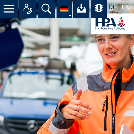
DE
EN
Suche
Ihr Download-C
Übersicht