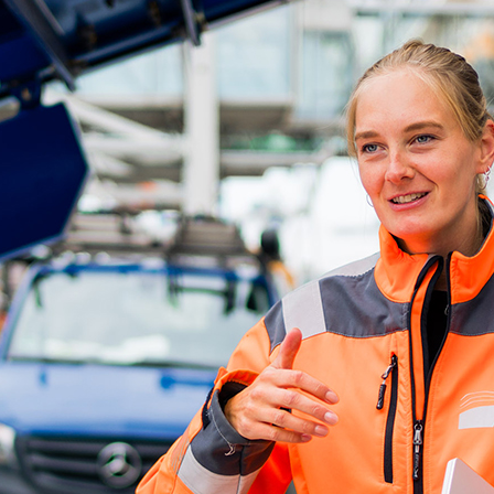
ick
d-Center der HPA
cht aller Verkehrsmeldungen im Hafen am