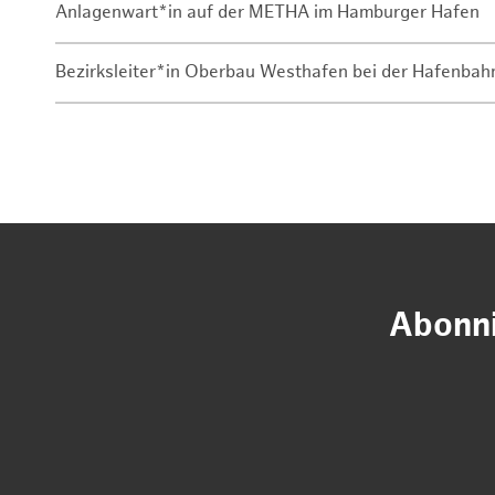
Anlagenwart*in auf der METHA im Hamburger Hafen
Bezirksleiter*in Oberbau Westhafen bei der Hafenbah
Abonni