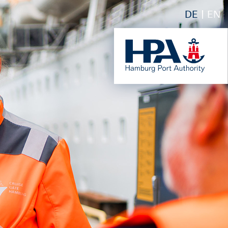
DE
EN