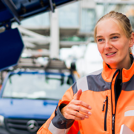
d-Center der HPA
cht aller Verkehrsmeldungen im Hafen am