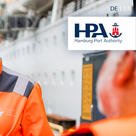
DE
EN