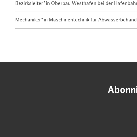
Bezirksleiter*in Oberbau Westhafen bei der Hafenbah
Mechaniker*in Maschinentechnik für Abwasserbehand
Abonni