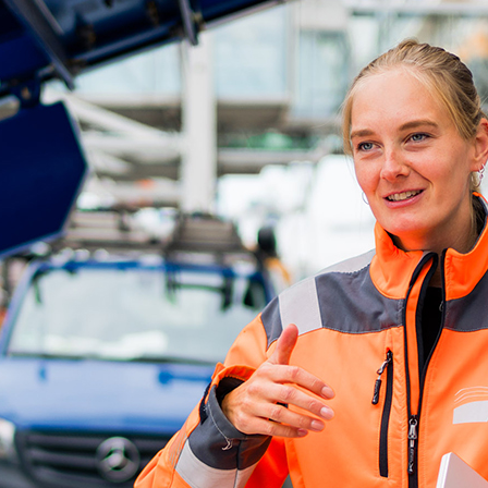
d-Center der HPA
cht aller Verkehrsmeldungen im Hafen am