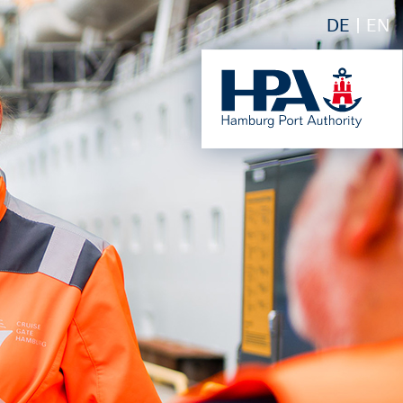
DE
EN