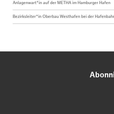
Anlagenwart*in auf der METHA im Hamburger Hafen
Bezirksleiter*in Oberbau Westhafen bei der Hafenbah
Abonni