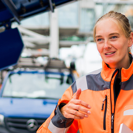
ick
d-Center der HPA
cht aller Verkehrsmeldungen im Hafen am