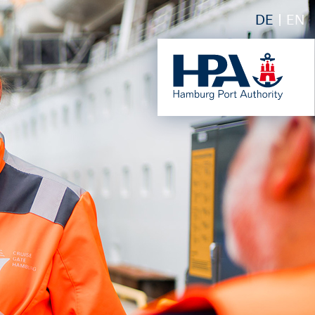
DE
EN