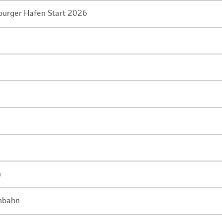
mburger Hafen Start 2026
n
enbahn