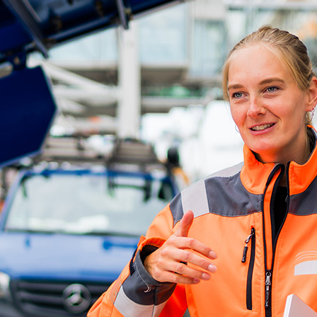
ick
d-Center der HPA
cht aller Verkehrsmeldungen im Hafen am