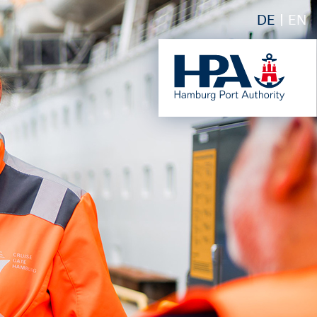
DE
EN