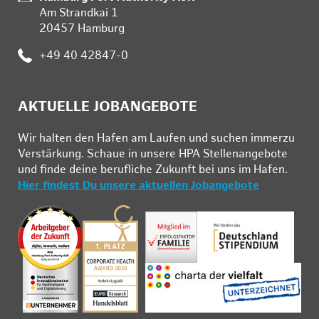
Am Strandkai 1
20457 Hamburg
Telefon:
+49 40 42847-0
AKTUELLE JOBANGEBOTE
Wir hal­ten den Ha­fen am Lau­fen und su­chen im­mer­zu
Ver­stär­kung. Schau­e in un­se­re HPA Stel­len­an­ge­bo­te
und fin­de deine be­ruf­li­che Zu­kunft bei uns im Ha­fen.
Hier findest Du unsere aktuellen Jobangebote