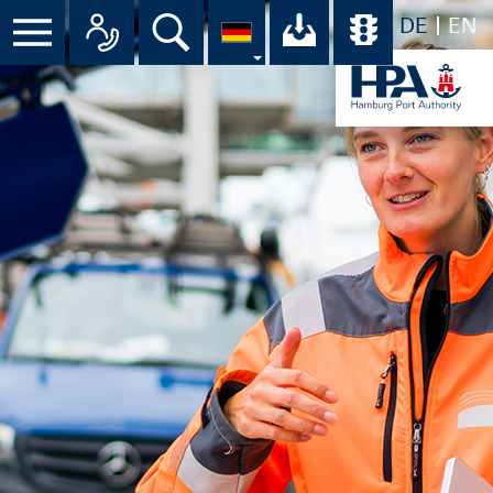
DE
EN
Menü
Alle Ansprechpartner im Überbli
Suche
Ihr Download-C
Übersicht