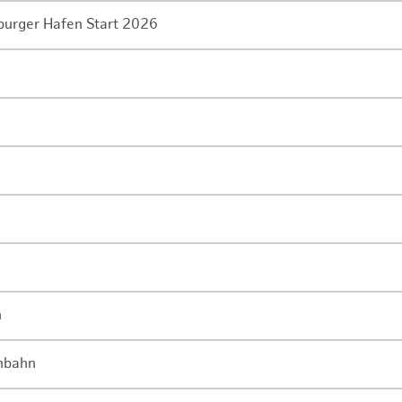
mburger Hafen Start 2026
n
enbahn