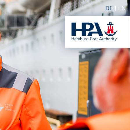
DE
EN