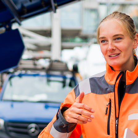
d-Center der HPA
cht aller Verkehrsmeldungen im Hafen am