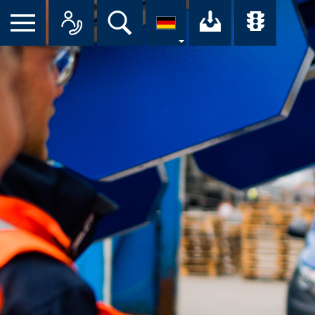
Menü
Alle Ansprechpartner im Überbl
Suche
Ihr Downloa
Übersi
nü
eßen
unkte anzeigen/schließen
unkte anzeigen/schließen
unkte anzeigen/schließen
unkte anzeigen/schließen
unkte anzeigen/schließen
unkte anzeigen/schließen
unkte anzeigen/schließen