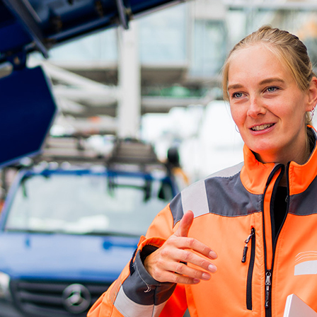
ick
d-Center der HPA
cht aller Verkehrsmeldungen im Hafen am