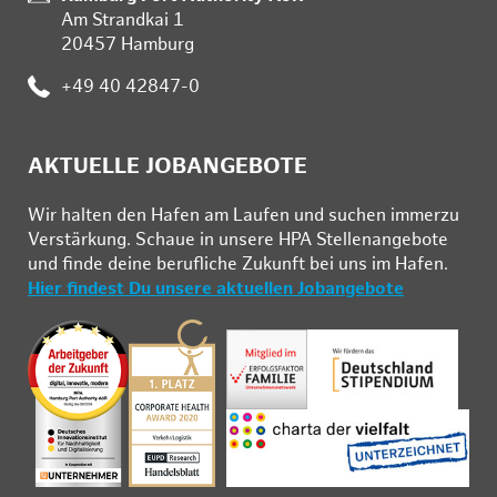
Am Strandkai 1
20457 Hamburg
:
+49 40 42847-0
AKTUELLE JOBANGEBOTE
Wir hal­ten den Ha­fen am Lau­fen und su­chen im­mer­zu
Ver­stär­kung. Schau­e in un­se­re HPA Stel­len­an­ge­bo­te
und fin­de deine be­ruf­li­che Zu­kunft bei uns im Ha­fen.
Hier findest Du unsere aktuellen Jobangebote