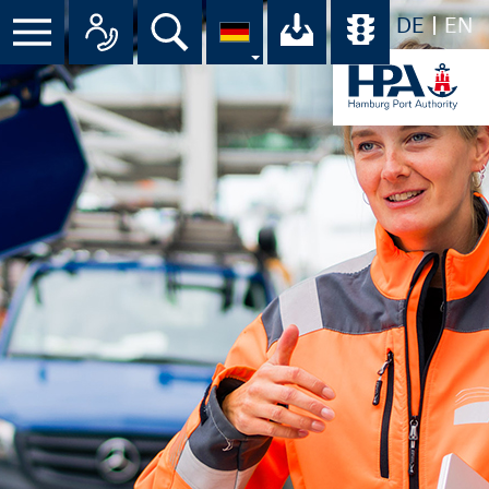
DE
EN
Suche
Ihr Download-C
Übersicht