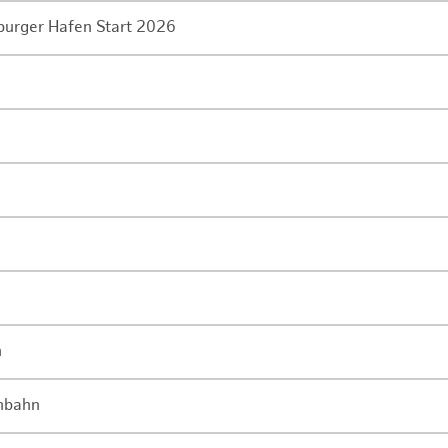
mburger Hafen Start 2026
n
enbahn