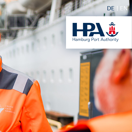
DE
EN