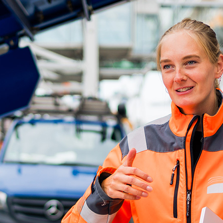
ick
d-Center der HPA
cht aller Verkehrsmeldungen im Hafen am