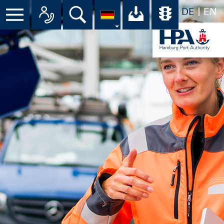
DE
EN
Menü
Alle Ansprechpartner im Überbli
Suche
Ihr Download-C
Übersicht