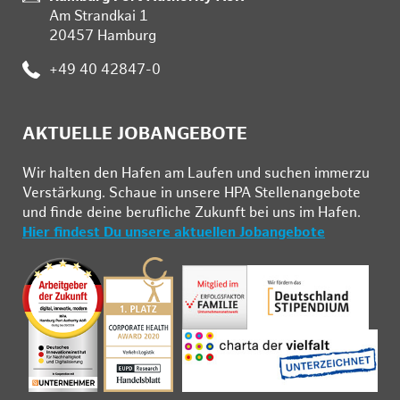
Am Strandkai 1
20457 Hamburg
:
+49 40 42847-0
AKTUELLE JOBANGEBOTE
Wir hal­ten den Ha­fen am Lau­fen und su­chen im­mer­zu
Ver­stär­kung. Schau­e in un­se­re HPA Stel­len­an­ge­bo­te
und fin­de deine be­ruf­li­che Zu­kunft bei uns im Ha­fen.
Hier findest Du unsere aktuellen Jobangebote