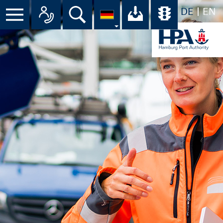
DE
EN
Suche
Ihr Download-C
Übersicht