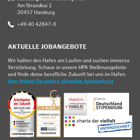
Am Strandkai 1
20457 Hamburg
:
+49 40 42847-0
AKTUELLE JOBANGEBOTE
Wir hal­ten den Ha­fen am Lau­fen und su­chen im­mer­zu
Ver­stär­kung. Schau­e in un­se­re HPA Stel­len­an­ge­bo­te
und fin­de deine be­ruf­li­che Zu­kunft bei uns im Ha­fen.
Hier findest Du unsere aktuellen Jobangebote