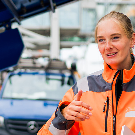
d-Center der HPA
cht aller Verkehrsmeldungen im Hafen am