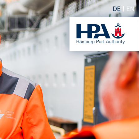
DE
EN