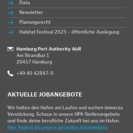
Data
Newsletter
Planungsrecht
Habitat Festival 2023 – öffentliche Auslegung
Standort:
Hamburg Port Authority AöR
Am Strandkai 1
20457 Hamburg
Telefon:
+49 40 42847-0
AKTUELLE JOBANGEBOTE
Wir hal­ten den Ha­fen am Lau­fen und su­chen im­mer­zu
Ver­stär­kung. Schau­e in un­se­re HPA Stel­len­an­ge­bo­te
und fin­de deine be­ruf­li­che Zu­kunft bei uns im Ha­fen.
Hier findest Du unsere aktuellen Jobangebote