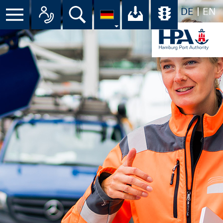
DE
EN
Suche
Ihr Download-C
Übersicht