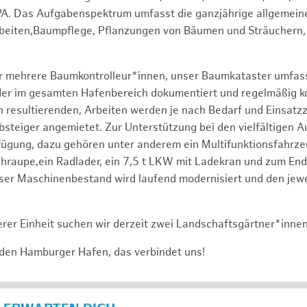
PA. Das Aufgabenspektrum umfasst die ganzjährige allgemein
rbeiten,Baumpflege, Pflanzungen von Bäumen und Sträuchern,
er mehrere Baumkontrolleur*innen, unser Baumkataster umfas
r im gesamten Hafenbereich dokumentiert und regelmäßig kontr
 resultierenden, Arbeiten werden je nach Bedarf und Einsatz
bsteiger angemietet. Zur Unterstützung bei den vielfältigen 
fügung, dazu gehören unter anderem ein Multifunktionsfahrz
raupe,ein Radlader, ein 7,5 t LKW mit Ladekran und zum End
ser Maschinenbestand wird laufend modernisiert und den jewe
rer Einheit suchen wir derzeit zwei Landschaftsgärtner*inne
 den Hamburger Hafen, das verbindet uns!