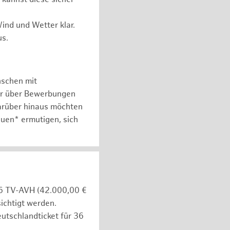
ind und Wetter klar.
us.
nschen mit
er über Bewerbungen
arüber hinaus möchten
auen* ermutigen, sich
e 6 TV-AVH (42.000,00 €
ichtigt werden.
utschlandticket für 36