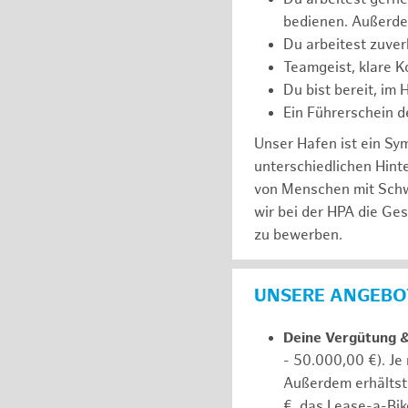
bedienen. Außerde
Du arbeitest zuver
Teamgeist, klare K
Du bist bereit, im
Ein Führerschein de
Unser Hafen ist ein Sy
unterschiedlichen Hin
von Menschen mit Schw
wir bei der HPA die Ge
zu bewerben.
UNSERE ANGEBOT
Deine Vergütung 
- 50.000,00 €). Je
Außerdem erhältst 
€, das Lease-a-Bik