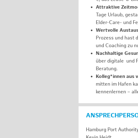
Attraktive Zeitmod
Tage Urlaub, gesta
Elder-Care- und Fe
Wertvolle Austaus
Prozess und hast d
und Coaching zu nu
Nachhaltige Gesu
über digitale und 
Beratung.
Kolleg*innen aus 
mitten im Hafen k
kennenlernen – all
ANSPRECHPERS
Hamburg Port Authorit
Kevin Heidt