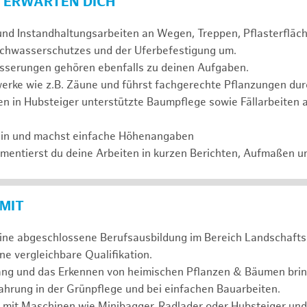
 ERWARTEN DICH
und Instandhaltungsarbeiten an Wegen, Treppen, Pflasterflä
chwasserschutzes und der Uferbefestigung um.
serungen gehören ebenfalls zu deinen Aufgaben.
erke wie z.B. Zäune und führst fachgerechte Pflanzungen dur
n in Hubsteiger unterstützte Baumpflege sowie Fällarbeiten 
ein und machst einfache Höhenangaben
entierst du deine Arbeiten in kurzen Berichten, Aufmaßen u
 MIT
eine abgeschlossene Berufsausbildung im Bereich Landschafts
e vergleichbare Qualifikation.
ng und das Erkennen von heimischen Pflanzen & Bäumen bring
hrung in der Grünpflege und bei einfachen Bauarbeiten.
 mit Maschinen wie Minibagger, Radlader oder Hubsteiger und