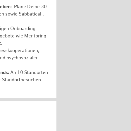
leben:
Plane Deine 30
en sowie Sabbatical-,
figen Onboarding-
ngebote wie Mentoring
.
nesskooperationen,
und psychosozialer
unds:
An 10 Standorten
er Standortbesuchen