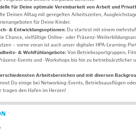
elle für Deine optimale Vereinbarkeit von Arbeit und Privat
lte Deinen Alltag mit geregelten Arbeitszeiten, Ausgleichstag
rienangeboten für Deine Kinder.
ch- & Entwicklungsoptionen:
Du startest mit einem mehrstu
ie Chance, vielfältige Online- oder Präsenz-Weiterbildungsa
tzen – vorne voran ist auch unser digitaler HPA-Learning-Port
ndheits- & Wohlfühlangebote:
Von Betriebssportgruppen, Fit
Präsenz-Events und -Workshops bis hin zu betriebsärztlicher 
verschiedensten Arbeitsbereichen und mit diversen Backgro
annst Du einige bei Networking-Events, Betriebsausflügen od
e tragen den Hafen im Herzen!
ON
y