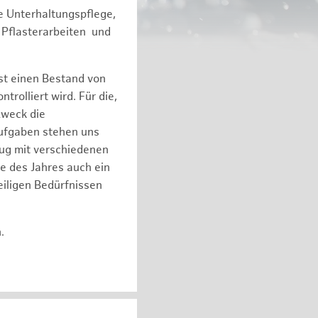
e Unterhaltungspflege,
 Pflasterarbeiten und
st einen Bestand von
olliert wird. Für die,
zweck die
Aufgaben stehen uns
eug mit verschiedenen
e des Jahres auch ein
iligen Bedürfnissen
n.