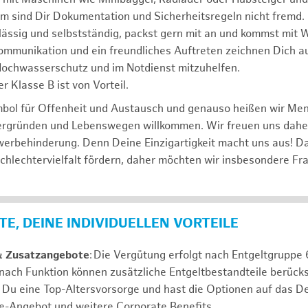
m sind Dir Dokumentation und Sicherheitsregeln nicht fremd.
lässig und selbstständig, packst gern mit an und kommst mit W
ommunikation und ein freundliches Auftreten zeichnen Dich a
 Hochwasserschutz und im Notdienst mitzuhelfen.
r Klasse B ist von Vorteil.
mbol für Offenheit und Austausch und genauso heißen wir Me
tergründen und Lebenswegen willkommen. Wir freuen uns dah
erbehinderung. Denn Deine Einzigartigkeit macht uns aus! D
schlechtervielfalt fördern, daher möchten wir insbesondere Fr
E, DEINE INDIVIDUELLEN VORTEILE
& Zusatzangebote
: Die Vergütung erfolgt nach Entgeltgrupp
 nach Funktion können zusätzliche Entgeltbestandteile berücks
Du eine Top-Altersvorsorge und hast die Optionen auf das De
e-Angebot und weitere Corporate Benefits.