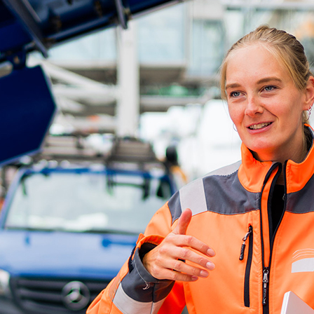
d-Center der HPA
cht aller Verkehrsmeldungen im Hafen am