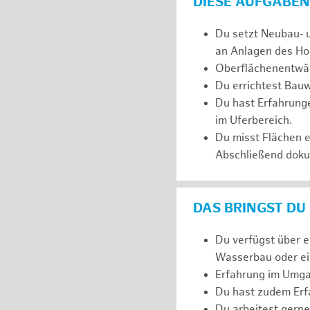
DIESE AUFGABEN
Du setzt Neubau‑ 
an Anlagen des Ho
Oberflächenentwäs
Du errichtest Bauw
Du hast Erfahrunge
im Uferbereich.
Du misst Flächen 
Abschließend dokum
DAS BRINGST DU
Du verfügst über 
Wasserbau oder ein
Erfahrung im Umga
Du hast zudem Erfa
Du arbeitest gerne