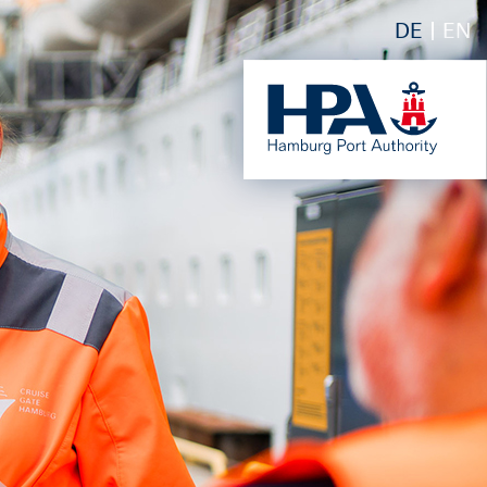
DE
EN