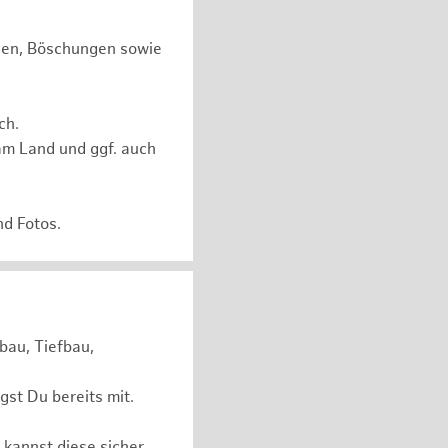
chen, Böschungen sowie
ch.
am Land und ggf. auch
nd Fotos.
bau, Tiefbau,
st Du bereits mit.
 kannst diese sicher