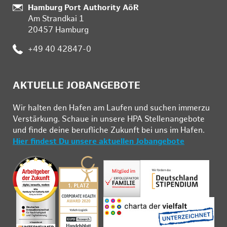
:
Hamburg Port Authority AöR
Am Strandkai 1
20457 Hamburg
:
+49 40 42847-0
AKTUELLE JOBANGEBOTE
Wir hal­ten den Ha­fen am Lau­fen und su­chen im­mer­zu
Ver­stär­kung. Schau­e in un­se­re HPA Stel­len­an­ge­bo­te
und fin­de deine be­ruf­li­che Zu­kunft bei uns im Ha­fen.
Hier findest Du unsere aktuellen Jobangebote