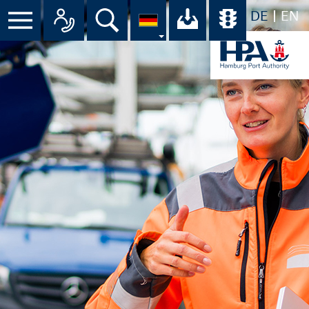
DE
EN
Menü
Alle Ansprechpartner im Überbli
Suche
Ihr Download-C
Übersicht