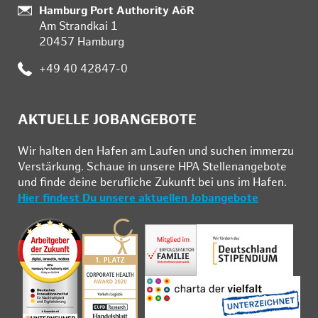
Standort:
Hamburg Port Authority AöR
Am Strandkai 1
20457 Hamburg
Telefon:
+49 40 42847-0
AKTUELLE JOBANGEBOTE
Wir hal­ten den Ha­fen am Lau­fen und su­chen im­mer­zu
Ver­stär­kung. Schau­e in un­se­re HPA Stel­len­an­ge­bo­te
und fin­de deine be­ruf­li­che Zu­kunft bei uns im Ha­fen.
Hier findest Du unsere aktuellen Jobangebote