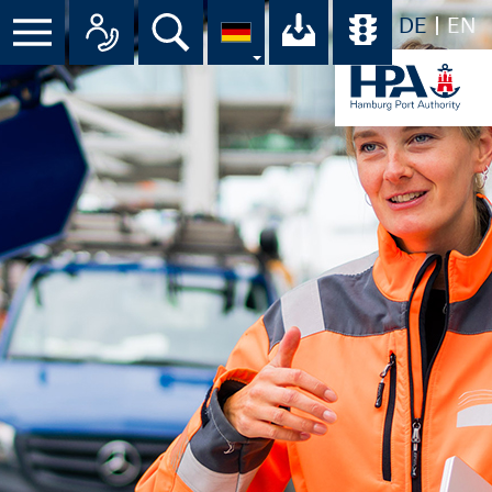
DE
EN
Suche
Ihr Download-C
Übersicht