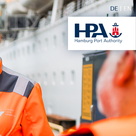
DE
EN