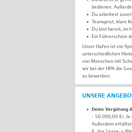
bedienen. Außerde
Du arbeitest zuver
Teamgeist, klare K
Du bist bereit, im
Ein Führerschein de
Unser Hafen ist ein Sy
unterschiedlichen Hin
von Menschen mit Schw
wir bei der HPA die Ge
zu bewerben.
UNSERE ANGEBOT
Deine Vergütung 
- 50.000,00 €). Je
Außerdem erhältst 
€, das Lease-a-Bik