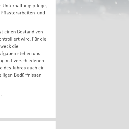
e Unterhaltungspflege,
 Pflasterarbeiten und
st einen Bestand von
olliert wird. Für die,
zweck die
Aufgaben stehen uns
eug mit verschiedenen
e des Jahres auch ein
iligen Bedürfnissen
n.