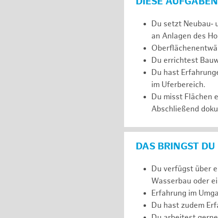
DIESE AUFGABEN
Du setzt Neubau‑ 
an Anlagen des Ho
Oberflächenentwäs
Du errichtest Bauw
Du hast Erfahrunge
im Uferbereich.
Du misst Flächen 
Abschließend dokum
DAS BRINGST DU
Du verfügst über 
Wasserbau oder ein
Erfahrung im Umga
Du hast zudem Erfa
Du arbeitest gerne