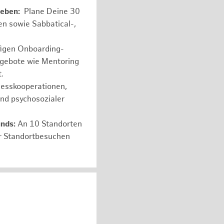
leben:
Plane Deine 30
en sowie Sabbatical-,
figen Onboarding-
ngebote wie Mentoring
.
nesskooperationen,
und psychosozialer
unds:
An 10 Standorten
er Standortbesuchen