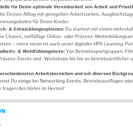
elle für Deine optimale Vereinbarkeit von Arbeit und Privat
lte Deinen Alltag mit geregelten Arbeitszeiten, Ausgleichstag
rienangeboten für Deine Kinder.
ch- & Entwicklungsoptionen:
Du startest mit einem mehrstu
ie Chance, vielfältige Online- oder Präsenz-Weiterbildungsa
tzen – vorne voran ist auch unser digitaler HPA-Learning-Port
ndheits- & Wohlfühlangebote:
Von Betriebssportgruppen, Fit
Präsenz-Events und -Workshops bis hin zu betriebsärztlicher 
verschiedensten Arbeitsbereichen und mit diversen Backgro
annst Du einige bei Networking-Events, Betriebsausflügen od
e tragen den Hafen im Herzen!
ON
y