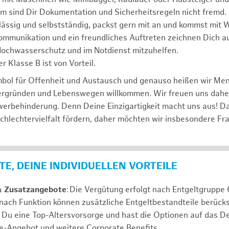
m sind Dir Dokumentation und Sicherheitsregeln nicht fremd.
lässig und selbstständig, packst gern mit an und kommst mit W
ommunikation und ein freundliches Auftreten zeichnen Dich a
 Hochwasserschutz und im Notdienst mitzuhelfen.
r Klasse B ist von Vorteil.
mbol für Offenheit und Austausch und genauso heißen wir Me
tergründen und Lebenswegen willkommen. Wir freuen uns dah
erbehinderung. Denn Deine Einzigartigkeit macht uns aus! D
schlechtervielfalt fördern, daher möchten wir insbesondere Fr
E, DEINE INDIVIDUELLEN VORTEILE
& Zusatzangebote
: Die Vergütung erfolgt nach Entgeltgrupp
 nach Funktion können zusätzliche Entgeltbestandteile berücks
Du eine Top-Altersvorsorge und hast die Optionen auf das De
e-Angebot und weitere Corporate Benefits.