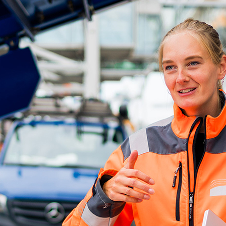
d-Center der HPA
cht aller Verkehrsmeldungen im Hafen am