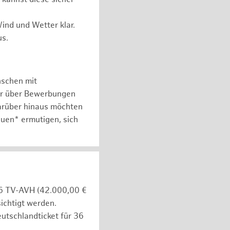
ind und Wetter klar.
us.
nschen mit
er über Bewerbungen
arüber hinaus möchten
auen* ermutigen, sich
e 6 TV-AVH (42.000,00 €
ichtigt werden.
utschlandticket für 36