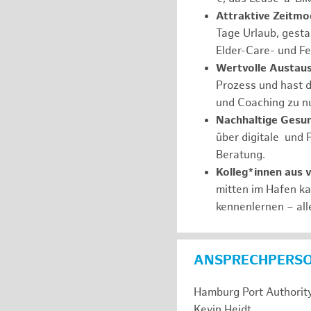
Attraktive Zeitmod
Tage Urlaub, gesta
Elder-Care- und Fe
Wertvolle Austaus
Prozess und hast d
und Coaching zu nu
Nachhaltige Gesu
über digitale und 
Beratung.
Kolleg*innen aus 
mitten im Hafen k
kennenlernen – all
ANSPRECHPERS
Hamburg Port Authorit
Kevin Heidt