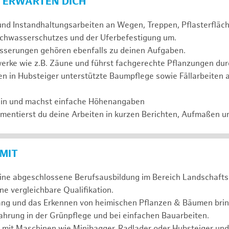
 ERWARTEN DICH
und Instandhaltungsarbeiten an Wegen, Treppen, Pflasterflä
chwasserschutzes und der Uferbefestigung um.
serungen gehören ebenfalls zu deinen Aufgaben.
erke wie z.B. Zäune und führst fachgerechte Pflanzungen dur
n in Hubsteiger unterstützte Baumpflege sowie Fällarbeiten 
ein und machst einfache Höhenangaben
entierst du deine Arbeiten in kurzen Berichten, Aufmaßen u
 MIT
eine abgeschlossene Berufsausbildung im Bereich Landschafts
e vergleichbare Qualifikation.
ng und das Erkennen von heimischen Pflanzen & Bäumen bring
hrung in der Grünpflege und bei einfachen Bauarbeiten.
 mit Maschinen wie Minibagger, Radlader oder Hubsteiger und