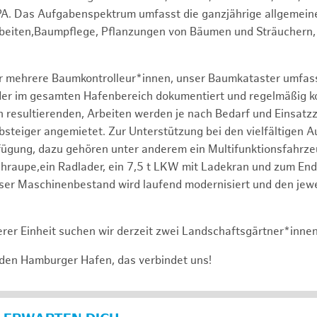
PA. Das Aufgabenspektrum umfasst die ganzjährige allgemein
rbeiten,Baumpflege, Pflanzungen von Bäumen und Sträuchern,
er mehrere Baumkontrolleur*innen, unser Baumkataster umfas
r im gesamten Hafenbereich dokumentiert und regelmäßig kontr
 resultierenden, Arbeiten werden je nach Bedarf und Einsatz
bsteiger angemietet. Zur Unterstützung bei den vielfältigen 
fügung, dazu gehören unter anderem ein Multifunktionsfahrz
raupe,ein Radlader, ein 7,5 t LKW mit Ladekran und zum End
ser Maschinenbestand wird laufend modernisiert und den jewe
rer Einheit suchen wir derzeit zwei Landschaftsgärtner*inne
 den Hamburger Hafen, das verbindet uns!