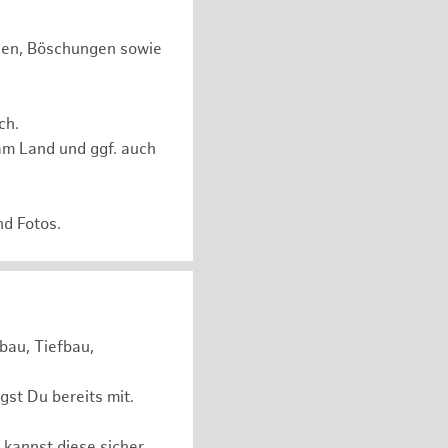
chen, Böschungen sowie
ch.
am Land und ggf. auch
nd Fotos.
bau, Tiefbau,
st Du bereits mit.
 kannst diese sicher