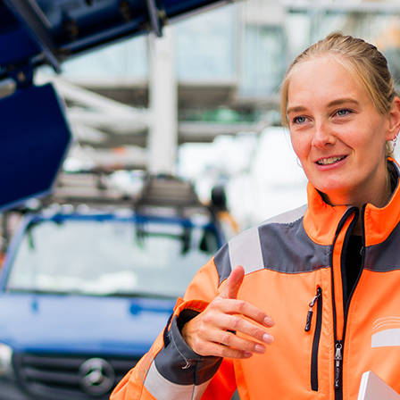
d-Center der HPA
cht aller Verkehrsmeldungen im Hafen am