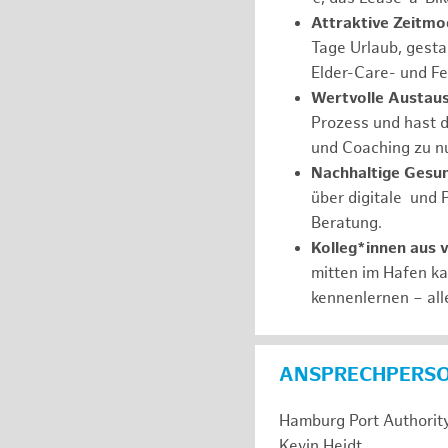
Attraktive Zeitmod
Tage Urlaub, gesta
Elder-Care- und Fe
Wertvolle Austaus
Prozess und hast d
und Coaching zu nu
Nachhaltige Gesu
über digitale und 
Beratung.
Kolleg*innen aus 
mitten im Hafen k
kennenlernen – all
ANSPRECHPERS
Hamburg Port Authorit
Kevin Heidt