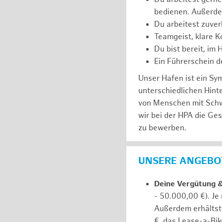
bedienen. Außerde
Du arbeitest zuver
Teamgeist, klare K
Du bist bereit, im
Ein Führerschein de
Unser Hafen ist ein Sy
unterschiedlichen Hin
von Menschen mit Schw
wir bei der HPA die Ge
zu bewerben.
UNSERE ANGEBOT
Deine Vergütung 
- 50.000,00 €). Je
Außerdem erhältst 
€, das Lease-a-Bik