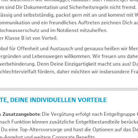
m sind Dir Dokumentation und Sicherheitsregeln nicht fremd.
lässig und selbstständig, packst gern mit an und kommst mit W
ommunikation und ein freundliches Auftreten zeichnen Dich a
 Hochwasserschutz und im Notdienst mitzuhelfen.
r Klasse B ist von Vorteil.
mbol für Offenheit und Austausch und genauso heißen wir Me
tergründen und Lebenswegen willkommen. Wir freuen uns dah
erbehinderung. Denn Deine Einzigartigkeit macht uns aus! D
schlechtervielfalt fördern, daher möchten wir insbesondere Fr
E, DEINE INDIVIDUELLEN VORTEILE
& Zusatzangebote
: Die Vergütung erfolgt nach Entgeltgrupp
 nach Funktion können zusätzliche Entgeltbestandteile berücks
Du eine Top-Altersvorsorge und hast die Optionen auf das De
e-Angebot und weitere Corporate Benefits.