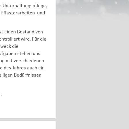
e Unterhaltungspflege,
 Pflasterarbeiten und
st einen Bestand von
olliert wird. Für die,
zweck die
Aufgaben stehen uns
eug mit verschiedenen
e des Jahres auch ein
iligen Bedürfnissen
n.