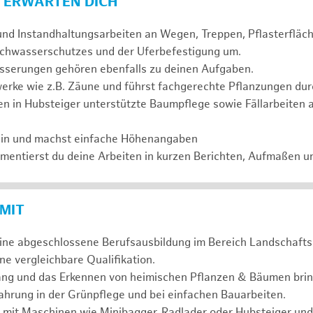
 ERWARTEN DICH
und Instandhaltungsarbeiten an Wegen, Treppen, Pflasterflä
chwasserschutzes und der Uferbefestigung um.
serungen gehören ebenfalls zu deinen Aufgaben.
erke wie z.B. Zäune und führst fachgerechte Pflanzungen dur
n in Hubsteiger unterstützte Baumpflege sowie Fällarbeiten 
ein und machst einfache Höhenangaben
entierst du deine Arbeiten in kurzen Berichten, Aufmaßen u
 MIT
eine abgeschlossene Berufsausbildung im Bereich Landschafts
e vergleichbare Qualifikation.
ng und das Erkennen von heimischen Pflanzen & Bäumen bring
hrung in der Grünpflege und bei einfachen Bauarbeiten.
 mit Maschinen wie Minibagger, Radlader oder Hubsteiger und