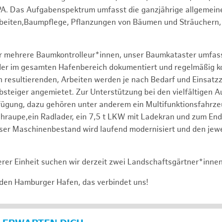
PA. Das Aufgabenspektrum umfasst die ganzjährige allgemein
rbeiten,Baumpflege, Pflanzungen von Bäumen und Sträuchern,
er mehrere Baumkontrolleur*innen, unser Baumkataster umfas
r im gesamten Hafenbereich dokumentiert und regelmäßig kontr
 resultierenden, Arbeiten werden je nach Bedarf und Einsatz
bsteiger angemietet. Zur Unterstützung bei den vielfältigen 
fügung, dazu gehören unter anderem ein Multifunktionsfahrz
raupe,ein Radlader, ein 7,5 t LKW mit Ladekran und zum End
ser Maschinenbestand wird laufend modernisiert und den jewe
rer Einheit suchen wir derzeit zwei Landschaftsgärtner*inne
 den Hamburger Hafen, das verbindet uns!