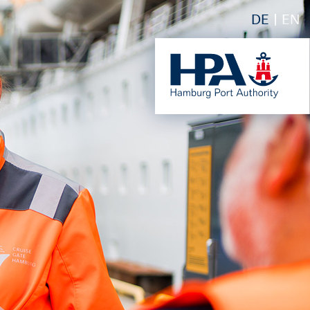
DE
EN