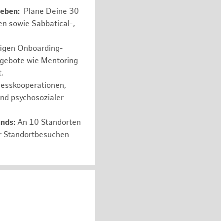
leben:
Plane Deine 30
en sowie Sabbatical-,
figen Onboarding-
ngebote wie Mentoring
.
nesskooperationen,
und psychosozialer
unds:
An 10 Standorten
er Standortbesuchen