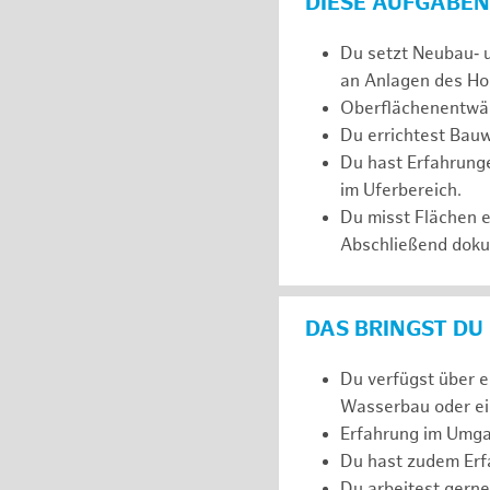
DIESE AUFGABEN
Du setzt Neubau‑ 
an Anlagen des Ho
Oberflächenentwäs
Du errichtest Bauw
Du hast Erfahrunge
im Uferbereich.
Du misst Flächen 
Abschließend dokum
DAS BRINGST DU
Du verfügst über 
Wasserbau oder ein
Erfahrung im Umga
Du hast zudem Erfa
Du arbeitest gerne