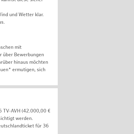
ind und Wetter klar.
us.
nschen mit
er über Bewerbungen
arüber hinaus möchten
auen* ermutigen, sich
e 6 TV-AVH (42.000,00 €
ichtigt werden.
utschlandticket für 36