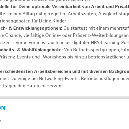
elle für Deine optimale Vereinbarkeit von Arbeit und Privat
lte Deinen Alltag mit geregelten Arbeitszeiten, Ausgleichstag
rienangeboten für Deine Kinder.
ch- & Entwicklungsoptionen:
Du startest mit einem mehrstu
ie Chance, vielfältige Online- oder Präsenz-Weiterbildungsa
tzen – vorne voran ist auch unser digitaler HPA-Learning-Port
ndheits- & Wohlfühlangebote:
Von Betriebssportgruppen, Fit
Präsenz-Events und -Workshops bis hin zu betriebsärztlicher 
verschiedensten Arbeitsbereichen und mit diversen Backgro
annst Du einige bei Networking-Events, Betriebsausflügen od
e tragen den Hafen im Herzen!
ON
y