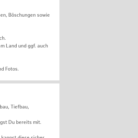
chen, Böschungen sowie
ch.
am Land und ggf. auch
nd Fotos.
bau, Tiefbau,
st Du bereits mit.
 kannst diese sicher