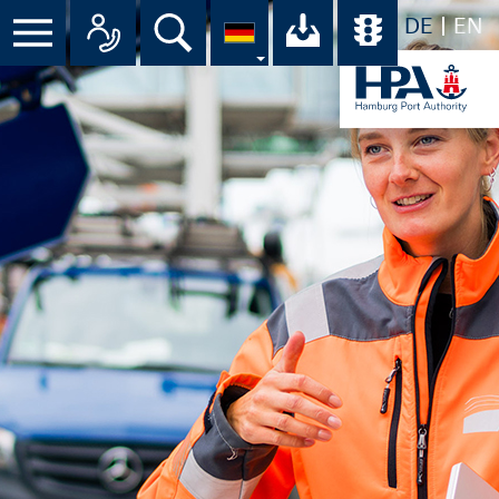
DE
EN
Suche
Ihr Download-C
Übersicht