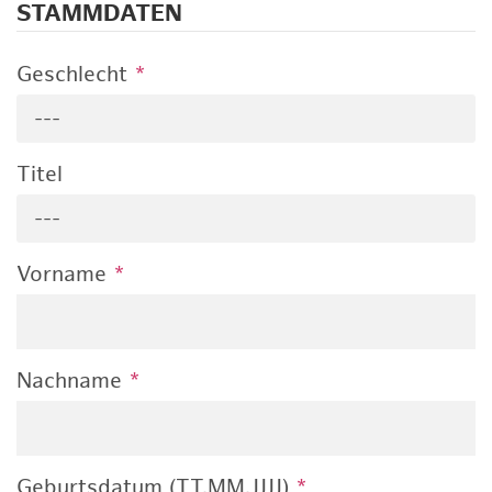
STAMMDATEN
Geschlecht
*
---
Titel
---
Vorname
*
Nachname
*
Geburtsdatum (TT.MM.JJJJ)
*