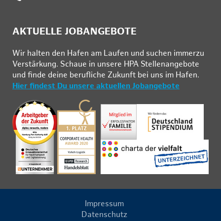
AKTUELLE JOBANGEBOTE
Wir hal­ten den Ha­fen am Lau­fen und su­chen im­mer­zu
Ver­stär­kung. Schau­e in un­se­re HPA Stel­len­an­ge­bo­te
und fin­de deine be­ruf­li­che Zu­kunft bei uns im Ha­fen.
Hier findest Du unsere aktuellen Jobangebote
Impressum
Datenschutz