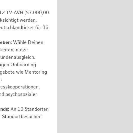
e 12 TV-AVH (57.000,00
ksichtigt werden.
utschlandticket für 36
leben:
Wähle Deinen
hkeiten, nutze
tundenausgleich.
figen Onboarding-
ngebote wie Mentoring
.
nesskooperationen,
nd psychosozialer
unds:
An 10 Standorten
er Standortbesuchen