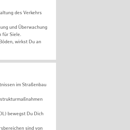
haltung des Verkehrs
anung und Überwachung
für Siele.
öden, wirkst Du an
tnissen im Straßenbau
rastrukturmaßnahmen
VOL) bewegst Du Dich
rsbereichen sind von