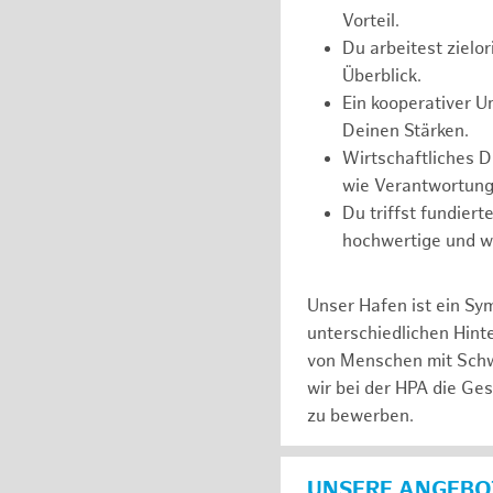
Vorteil.
Du arbeitest zielor
Überblick.
Ein kooperativer U
Deinen Stärken.
Wirtschaftliches 
wie Verantwortung
Du triffst fundier
hochwertige und wi
Unser Hafen ist ein Sy
unterschiedlichen Hin
von Menschen mit Schw
wir bei der HPA die Ge
zu bewerben.
UNSERE ANGEBOT