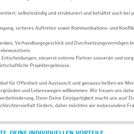
ientiert, selbstständig und strukturiert und behältst auch bei 
mgang, sicheres Auftreten sowie Kommunikations‑ und Konflik
Denken, Verhandlungsgeschick und Durchsetzungsvermögen br
sbewusstsein.
te Entscheidungen, steuerst externe Partner souverän und sorgs
rtschaftliche Projektergebnisse.
mbol für Offenheit und Austausch und genauso heißen wir Me
tergründen und Lebenswegen willkommen. Wir freuen uns dah
erbehinderung. Denn Deine Einzigartigkeit macht uns aus! D
schlechtervielfalt fördern, daher möchten wir insbesondere Fr
E, DEINE INDIVIDUELLEN VORTEILE