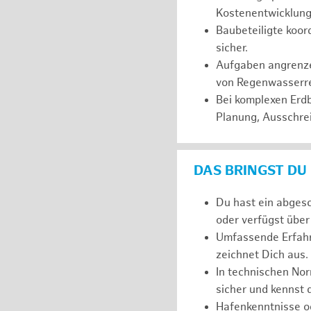
Kostenentwicklung 
Baubeteiligte koor
sicher.
Aufgaben angrenze
von Regenwasserrei
Bei komplexen Erd
Planung, Ausschre
DAS BRINGST DU
Du hast ein abges
oder verfügst über
Umfassende Erfahr
zeichnet Dich aus.
In technischen No
sicher und kennst
Hafenkenntnisse o