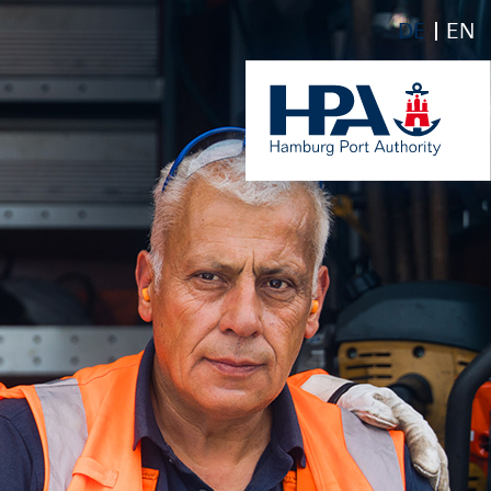
DE
EN