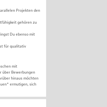
parallelen Projekten den
tfähigkeit gehören zu
ingst Du ebenso mit
t für qualitativ
nschen mit
er über Bewerbungen
arüber hinaus möchten
auen* ermutigen, sich