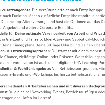
& Zusatzangebote
: Die Vergütung erfolgt nach Entgeltgrupp
Je nach Funktion können zusätzliche Entgeltbestandteile berüc
Du eine Top-Altersvorsorge und hast die Optionen auf das De
e-Angebot und weitere Corporate Benefits.
elle für Deine optimale Vereinbarkeit von Arbeit und Privat
 in Gleitzeit und Teilzeit-, Elder-Care- und Sabbatical-Möglic
r Deine Kinder, plane Deine 30 Tage Urlaub und Deinen Übers
ch- & Entwicklungsoptionen:
Du startest mit einem mehrstu
ie Chance, vielfältige Online- oder Präsenz-Weiterbildungsa
tzen – vorne voran ist auch unser digitaler HPA-Learning-Port
ndheits- & Wohlfühlangebote:
Von Betriebssportgruppen, Fit
Präsenz-Events und -Workshops bis hin zu betriebsärztlicher u
verschiedensten Arbeitsbereichen und mit diversen Backgro
annst Du einige bei Networking-Events, Betriebsausflügen od
e tragen den Hafen im Herzen!