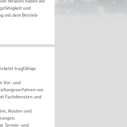
von Straßen haben wir
gsfähigkeit und
eng mit dem Betrieb-
ckelst tragfähige
n Vor‑ und
ellungsverfahren vor.
mit Fachdiensten und
ine, Kosten und
erungen.
ie Termin‑ und