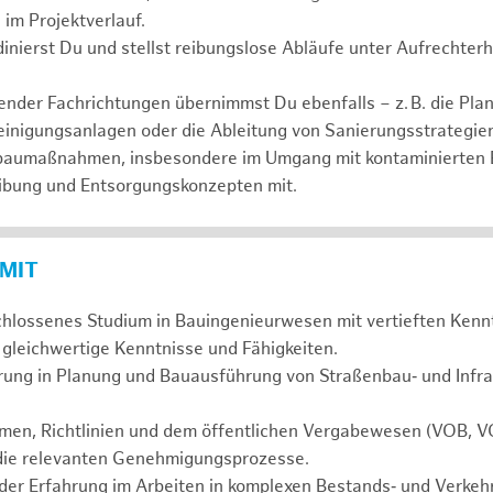
im Projektverlauf.
dinierst Du und stellst reibungslose Abläufe unter Aufrechter
nder Fachrichtungen übernimmst Du ebenfalls – z. B. die Pl
nigungsanlagen oder die Ableitung von Sanierungsstrategien 
baumaßnahmen, insbesondere im Umgang mit kontaminierten B
ibung und Entsorgungskonzepten mit.
 MIT
chlossenes Studium in Bauingenieurwesen mit vertieften Kenn
 gleichwertige Kenntnisse und Fähigkeiten.
ung in Planung und Bauausführung von Straßenbau‑ und Inf
rmen, Richtlinien und dem öffentlichen Vergabewesen (VOB, 
 die relevanten Genehmigungsprozesse.
der Erfahrung im Arbeiten in komplexen Bestands‑ und Verkeh