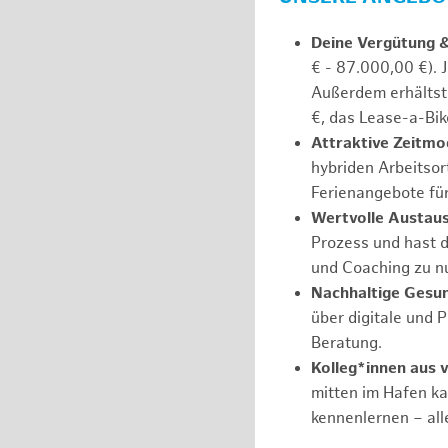
Deine Vergütung 
€ - 87.000,00 €). 
Außerdem erhältst 
€, das Lease-a-Bik
Attraktive Zeitmod
hybriden Arbeitsort
Ferienangebote fü
Wertvolle Austaus
Prozess und hast d
und Coaching zu nu
Nachhaltige Gesu
über digitale und 
Beratung.
Kolleg*innen aus 
mitten im Hafen k
kennenlernen – all