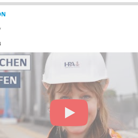
ON
y
4