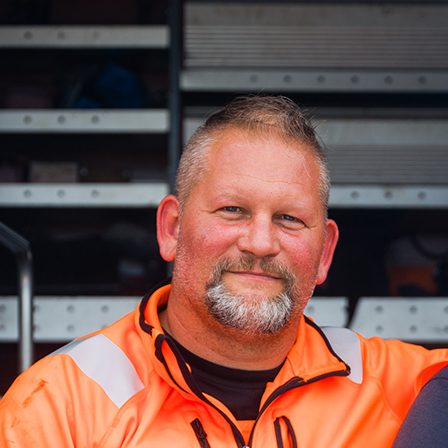
d-Center der HPA
cht aller Verkehrsmeldungen im Hafen am