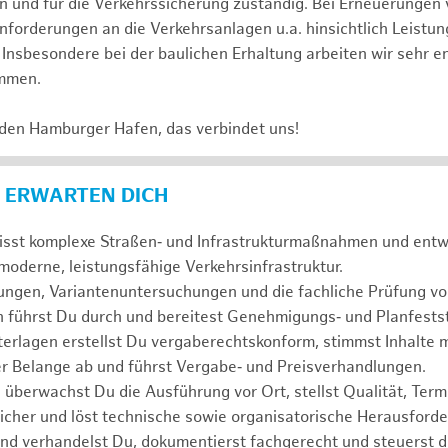
 und für die Verkehrssicherung zuständig. Bei Erneuerungen 
nforderungen an die Verkehrsanlagen u.a. hinsichtlich Leistun
. Insbesondere bei der baulichen Erhaltung arbeiten wir sehr 
ammen.
 den Hamburger Hafen, das verbindet uns!
 ERWARTEN DICH
isst komplexe Straßen‑ und Infrastrukturmaßnahmen und entwi
moderne, leistungsfähige Verkehrsinfrastruktur.
ungen, Variantenuntersuchungen und die fachliche Prüfung vo
 führst Du durch und bereitest Genehmigungs‑ und Planfestst
erlagen erstellst Du vergaberechtskonform, stimmst Inhalte 
er Belange ab und führst Vergabe‑ und Preisverhandlungen.
 überwachst Du die Ausführung vor Ort, stellst Qualität, Term
sicher und löst technische sowie organisatorische Herausford
nd verhandelst Du, dokumentierst fachgerecht und steuerst d