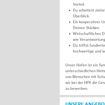
Vorteil.
Du arbeitest zielor
Überblick.
Ein kooperativer U
Deinen Stärken.
Wirtschaftliches 
wie Verantwortung
Du triffst fundier
hochwertige und wi
Unser Hafen ist ein Sy
unterschiedlichen Hin
von Menschen mit Schw
wir bei der HPA die Ge
zu bewerben.
UNSERE ANGEBOT