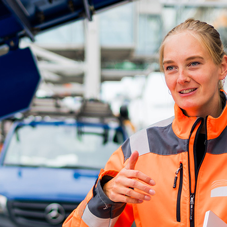
d-Center der HPA
cht aller Verkehrsmeldungen im Hafen am