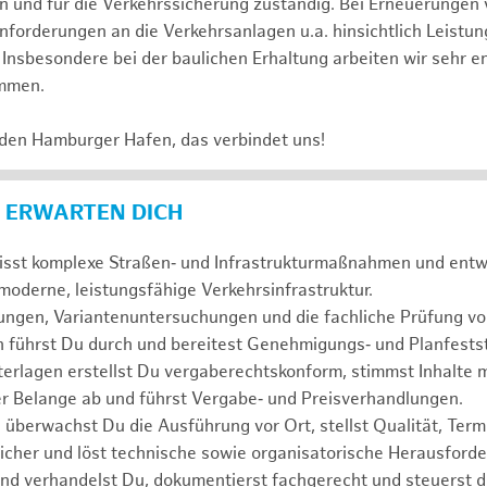
 und für die Verkehrssicherung zuständig. Bei Erneuerungen 
nforderungen an die Verkehrsanlagen u.a. hinsichtlich Leistun
. Insbesondere bei der baulichen Erhaltung arbeiten wir sehr 
ammen.
 den Hamburger Hafen, das verbindet uns!
 ERWARTEN DICH
isst komplexe Straßen‑ und Infrastrukturmaßnahmen und entwi
moderne, leistungsfähige Verkehrsinfrastruktur.
ungen, Variantenuntersuchungen und die fachliche Prüfung vo
 führst Du durch und bereitest Genehmigungs‑ und Planfestst
erlagen erstellst Du vergaberechtskonform, stimmst Inhalte 
er Belange ab und führst Vergabe‑ und Preisverhandlungen.
 überwachst Du die Ausführung vor Ort, stellst Qualität, Term
sicher und löst technische sowie organisatorische Herausford
nd verhandelst Du, dokumentierst fachgerecht und steuerst d