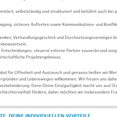
ientiert, selbstständig und strukturiert und behältst auch bei 
mgang, sicheres Auftreten sowie Kommunikations‑ und Konflik
Denken, Verhandlungsgeschick und Durchsetzungsvermögen br
sbewusstsein.
te Entscheidungen, steuerst externe Partner souverän und sorgs
rtschaftliche Projektergebnisse.
mbol für Offenheit und Austausch und genauso heißen wir Me
tergründen und Lebenswegen willkommen. Wir freuen uns dah
erbehinderung. Denn Deine Einzigartigkeit macht uns aus! D
schlechtervielfalt fördern, daher möchten wir insbesondere Fr
E, DEINE INDIVIDUELLEN VORTEILE