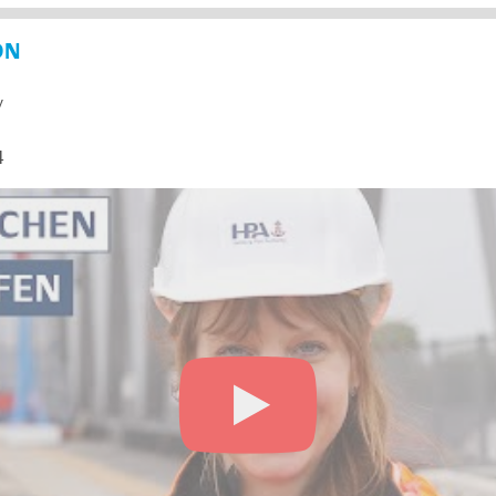
ON
y
4