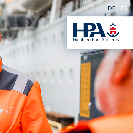
DE
EN