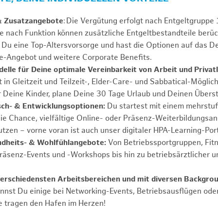
& Zusatzangebote
: Die Vergütung erfolgt nach Entgeltgrupp
Je nach Funktion können zusätzliche Entgeltbestandteile berüc
Du eine Top-Altersvorsorge und hast die Optionen auf das De
e-Angebot und weitere Corporate Benefits.
elle für Deine optimale Vereinbarkeit von Arbeit und Privat
 in Gleitzeit und Teilzeit-, Elder-Care- und Sabbatical-Möglic
r Deine Kinder, plane Deine 30 Tage Urlaub und Deinen Übers
ch- & Entwicklungsoptionen:
Du startest mit einem mehrstu
ie Chance, vielfältige Online- oder Präsenz-Weiterbildungsa
tzen – vorne voran ist auch unser digitaler HPA-Learning-Port
ndheits- & Wohlfühlangebote:
Von Betriebssportgruppen, Fit
Präsenz-Events und -Workshops bis hin zu betriebsärztlicher u
verschiedensten Arbeitsbereichen und mit diversen Backgro
annst Du einige bei Networking-Events, Betriebsausflügen od
e tragen den Hafen im Herzen!