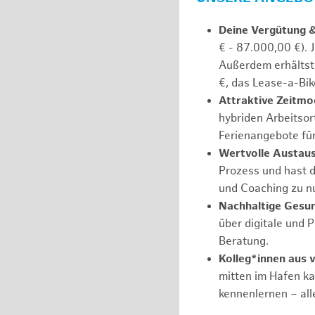
Deine Vergütung 
€ - 87.000,00 €). 
Außerdem erhältst 
€, das Lease-a-Bik
Attraktive Zeitmod
hybriden Arbeitsort
Ferienangebote fü
Wertvolle Austaus
Prozess und hast d
und Coaching zu nu
Nachhaltige Gesu
über digitale und 
Beratung.
Kolleg*innen aus 
mitten im Hafen k
kennenlernen – all