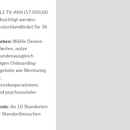
e 12 TV-AVH (57.000,00
ksichtigt werden.
utschlandticket für 36
leben:
Wähle Deinen
hkeiten, nutze
tundenausgleich.
figen Onboarding-
ngebote wie Mentoring
.
nesskooperationen,
nd psychosozialer
unds:
An 10 Standorten
er Standortbesuchen