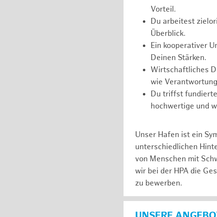
Vorteil.
Du arbeitest zielor
Überblick.
Ein kooperativer U
Deinen Stärken.
Wirtschaftliches 
wie Verantwortung
Du triffst fundier
hochwertige und wi
Unser Hafen ist ein Sy
unterschiedlichen Hin
von Menschen mit Schw
wir bei der HPA die Ge
zu bewerben.
UNSERE ANGEBOT