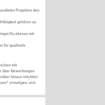
parallelen Projekten den
tfähigkeit gehören zu
ingst Du ebenso mit
t für qualitativ
nschen mit
er über Bewerbungen
arüber hinaus möchten
auen* ermutigen, sich