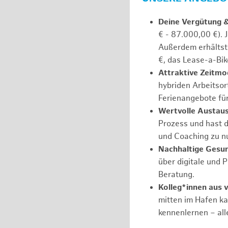
Deine Vergütung 
€ - 87.000,00 €). 
Außerdem erhältst 
€, das Lease-a-Bik
Attraktive Zeitmod
hybriden Arbeitsort
Ferienangebote fü
Wertvolle Austaus
Prozess und hast d
und Coaching zu nu
Nachhaltige Gesu
über digitale und 
Beratung.
Kolleg*innen aus 
mitten im Hafen k
kennenlernen – all