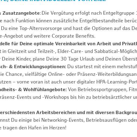
& Zusatzangebote
: Die Vergütung erfolgt nach Entgeltgrupp
Je nach Funktion können zusätzliche Entgeltbestandteile berüc
Du eine Top-Altersvorsorge und hast die Optionen auf das De
e-Angebot und weitere Corporate Benefits.
elle für Deine optimale Vereinbarkeit von Arbeit und Privat
 in Gleitzeit und Teilzeit-, Elder-Care- und Sabbatical-Möglic
r Deine Kinder, plane Deine 30 Tage Urlaub und Deinen Übers
ch- & Entwicklungsoptionen:
Du startest mit einem mehrstu
ie Chance, vielfältige Online- oder Präsenz-Weiterbildungsa
tzen – vorne voran ist auch unser digitaler HPA-Learning-Port
ndheits- & Wohlfühlangebote:
Von Betriebssportgruppen, Fit
Präsenz-Events und -Workshops bis hin zu betriebsärztlicher u
verschiedensten Arbeitsbereichen und mit diversen Backgro
annst Du einige bei Networking-Events, Betriebsausflügen od
e tragen den Hafen im Herzen!