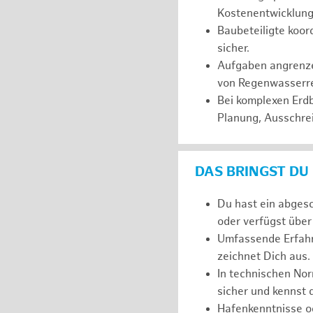
Kostenentwicklung 
Baubeteiligte koor
sicher.
Aufgaben angrenze
von Regenwasserrei
Bei komplexen Erd
Planung, Ausschre
DAS BRINGST DU
Du hast ein abges
oder verfügst über
Umfassende Erfahr
zeichnet Dich aus.
In technischen No
sicher und kennst
Hafenkenntnisse o