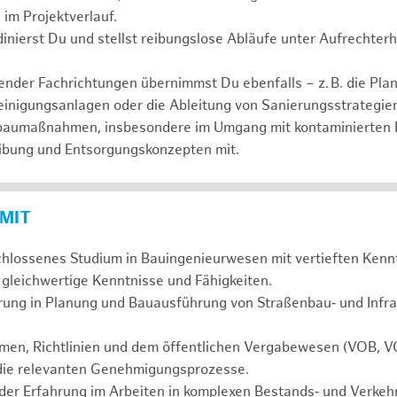
im Projektverlauf.
dinierst Du und stellst reibungslose Abläufe unter Aufrechter
nder Fachrichtungen übernimmst Du ebenfalls – z. B. die Pl
nigungsanlagen oder die Ableitung von Sanierungsstrategien 
baumaßnahmen, insbesondere im Umgang mit kontaminierten B
ibung und Entsorgungskonzepten mit.
 MIT
chlossenes Studium in Bauingenieurwesen mit vertieften Kenn
 gleichwertige Kenntnisse und Fähigkeiten.
ung in Planung und Bauausführung von Straßenbau‑ und Inf
rmen, Richtlinien und dem öffentlichen Vergabewesen (VOB, 
 die relevanten Genehmigungsprozesse.
der Erfahrung im Arbeiten in komplexen Bestands‑ und Verkeh