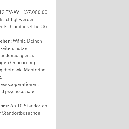
e 12 TV-AVH (57.000,00
ksichtigt werden.
utschlandticket für 36
leben:
Wähle Deinen
hkeiten, nutze
tundenausgleich.
figen Onboarding-
ngebote wie Mentoring
.
nesskooperationen,
nd psychosozialer
unds:
An 10 Standorten
er Standortbesuchen