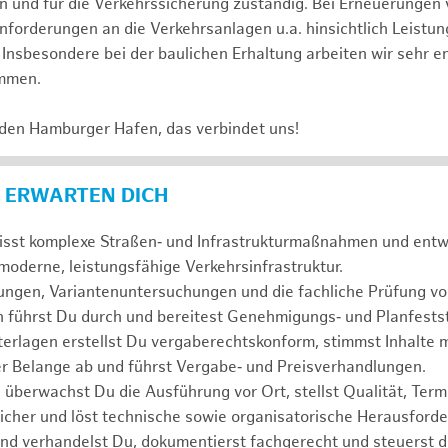
 und für die Verkehrssicherung zuständig. Bei Erneuerungen 
nforderungen an die Verkehrsanlagen u.a. hinsichtlich Leistun
. Insbesondere bei der baulichen Erhaltung arbeiten wir sehr 
ammen.
 den Hamburger Hafen, das verbindet uns!
 ERWARTEN DICH
isst komplexe Straßen‑ und Infrastrukturmaßnahmen und entwi
moderne, leistungsfähige Verkehrsinfrastruktur.
ungen, Variantenuntersuchungen und die fachliche Prüfung vo
 führst Du durch und bereitest Genehmigungs‑ und Planfestst
erlagen erstellst Du vergaberechtskonform, stimmst Inhalte 
er Belange ab und führst Vergabe‑ und Preisverhandlungen.
 überwachst Du die Ausführung vor Ort, stellst Qualität, Term
sicher und löst technische sowie organisatorische Herausford
nd verhandelst Du, dokumentierst fachgerecht und steuerst d