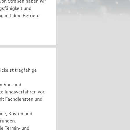
von Straßen haben wir
gsfähigkeit und
eng mit dem Betrieb-
ckelst tragfähige
n Vor‑ und
ellungsverfahren vor.
mit Fachdiensten und
ine, Kosten und
erungen.
ie Termin‑ und