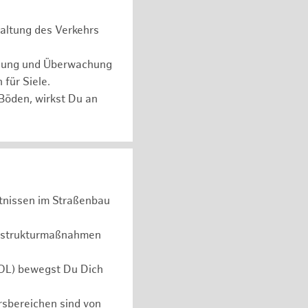
haltung des Verkehrs
anung und Überwachung
für Siele.
öden, wirkst Du an
tnissen im Straßenbau
rastrukturmaßnahmen
VOL) bewegst Du Dich
rsbereichen sind von