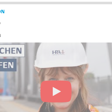
ON
y
4