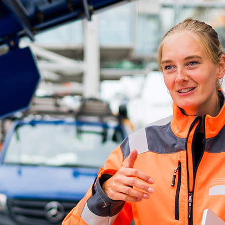
ick
d-Center der HPA
cht aller Verkehrsmeldungen im Hafen am