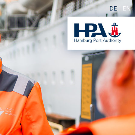
DE
EN