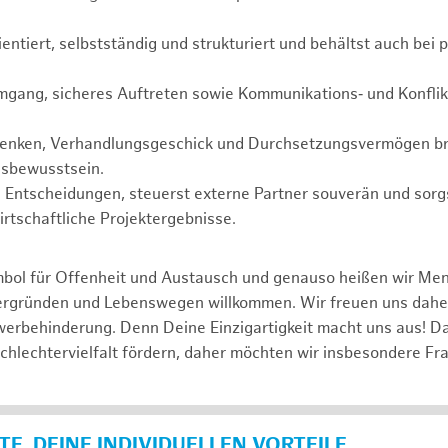
ientiert, selbstständig und strukturiert und behältst auch bei 
mgang, sicheres Auftreten sowie Kommunikations‑ und Konflik
Denken, Verhandlungsgeschick und Durchsetzungsvermögen br
sbewusstsein.
te Entscheidungen, steuerst externe Partner souverän und sorgs
rtschaftliche Projektergebnisse.
mbol für Offenheit und Austausch und genauso heißen wir Me
tergründen und Lebenswegen willkommen. Wir freuen uns dah
erbehinderung. Denn Deine Einzigartigkeit macht uns aus! D
schlechtervielfalt fördern, daher möchten wir insbesondere Fr
E, DEINE INDIVIDUELLEN VORTEILE