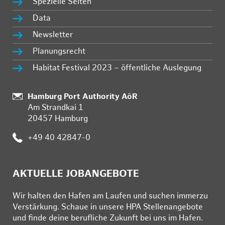
Spezielle Seiten
Data
Newsletter
Planungsrecht
Habitat Festival 2023 – öffentliche Auslegung
:
Hamburg Port Authority AöR
Am Strandkai 1
20457 Hamburg
:
+49 40 42847-0
AKTUELLE JOBANGEBOTE
Wir hal­ten den Ha­fen am Lau­fen und su­chen im­mer­zu
Ver­stär­kung. Schau­e in un­se­re HPA Stel­len­an­ge­bo­te
und fin­de deine be­ruf­li­che Zu­kunft bei uns im Ha­fen.