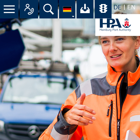
DE
EN
Menü
Alle Ansprechpartner im Überbli
Suche
Ihr Download-C
Übersicht