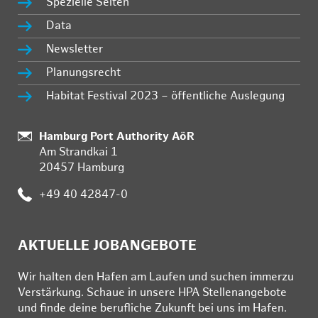
Spezielle Seiten
Data
Newsletter
Planungsrecht
Habitat Festival 2023 – öffentliche Auslegung
:
Hamburg Port Authority AöR
Am Strandkai 1
20457 Hamburg
:
+49 40 42847-0
AKTUELLE JOBANGEBOTE
Wir hal­ten den Ha­fen am Lau­fen und su­chen im­mer­zu
Ver­stär­kung. Schau­e in un­se­re HPA Stel­len­an­ge­bo­te
und fin­de deine be­ruf­li­che Zu­kunft bei uns im Ha­fen.