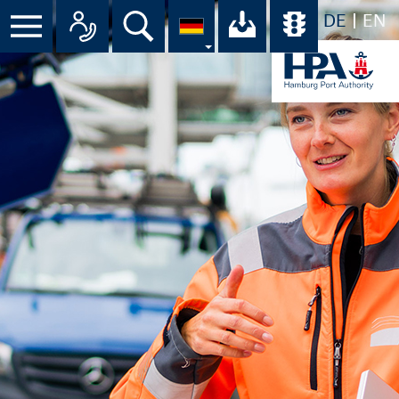
DE
EN
Menü
Alle Ansprechpartner im Überbli
Suche
Ihr Download-C
Übersicht