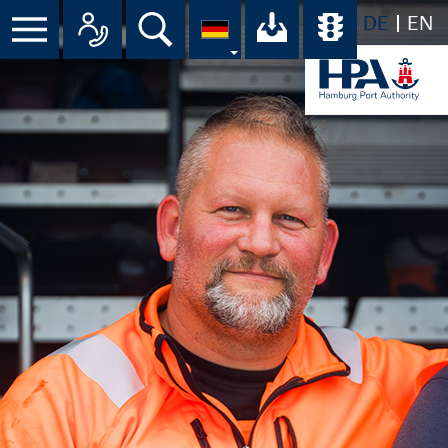
DE
EN
Menü
Alle Ansprechpartner im Überbli
Suche
Ihr Download-C
Übersicht