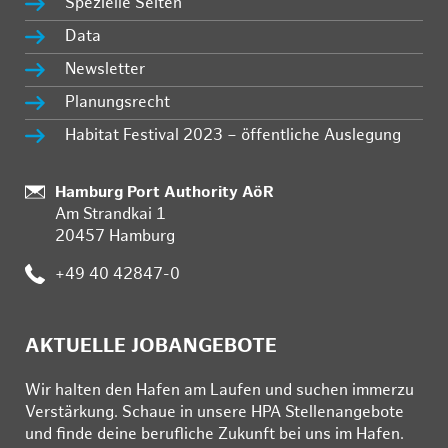
Spezielle Seiten
Data
Newsletter
Planungsrecht
Habitat Festival 2023 – öffentliche Auslegung
Standort:
Hamburg Port Authority AöR
Am Strandkai 1
20457 Hamburg
Telefon:
+49 40 42847-0
AKTUELLE JOBANGEBOTE
Wir hal­ten den Ha­fen am Lau­fen und su­chen im­mer­zu
Ver­stär­kung. Schau­e in un­se­re HPA Stel­len­an­ge­bo­te
und fin­de deine be­ruf­li­che Zu­kunft bei uns im Ha­fen.