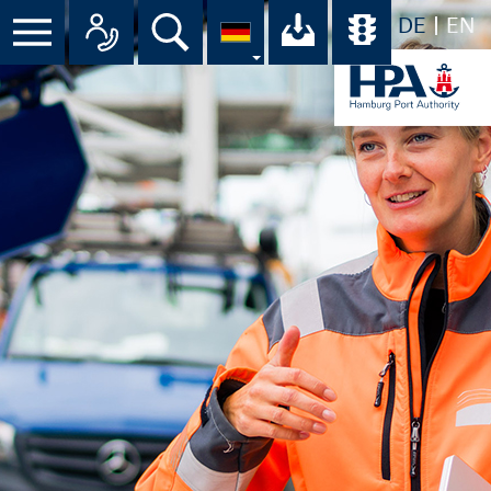
DE
EN
Suche
Ihr Download-C
Übersicht