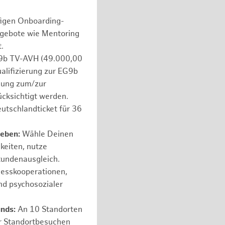
figen Onboarding-
ngebote wie Mentoring
.
e 9b TV-AVH (49.000,00
ualifizierung zur EG9b
ldung zum/zur
ücksichtigt werden.
utschlandticket für 36
leben:
Wähle Deinen
hkeiten, nutze
tundenausgleich.
nesskooperationen,
nd psychosozialer
unds:
An 10 Standorten
er Standortbesuchen