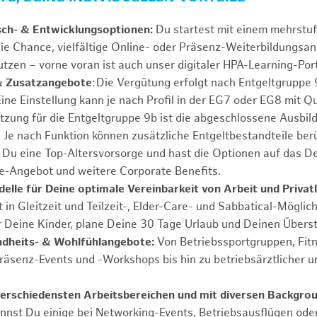
ch- & Entwicklungsoptionen:
Du startest mit einem mehrstu
ie Chance, vielfältige Online- oder Präsenz-Weiterbildungsa
tzen – vorne voran ist auch unser digitaler HPA-Learning-Port
& Zusatzangebote
: Die Vergütung erfolgt nach Entgeltgrupp
Eine Einstellung kann je nach Profil in der EG7 oder EG8 mit Q
tzung für die Entgeltgruppe 9b ist die abgeschlossene Ausbi
. Je nach Funktion können zusätzliche Entgeltbestandteile ber
Du eine Top-Altersvorsorge und hast die Optionen auf das De
e-Angebot und weitere Corporate Benefits.
elle für Deine optimale Vereinbarkeit von Arbeit und Privat
 in Gleitzeit und Teilzeit-, Elder-Care- und Sabbatical-Möglic
r Deine Kinder, plane Deine 30 Tage Urlaub und Deinen Übers
ndheits- & Wohlfühlangebote:
Von Betriebssportgruppen, Fit
Präsenz-Events und -Workshops bis hin zu betriebsärztlicher u
verschiedensten Arbeitsbereichen und mit diversen Backgro
annst Du einige bei Networking-Events, Betriebsausflügen od