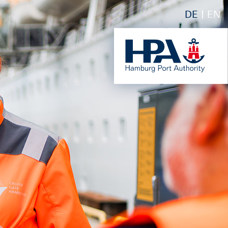
DE
EN