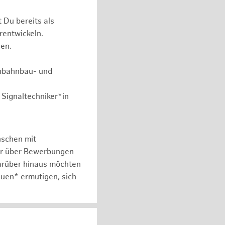
 Du bereits als
rentwickeln.
nen.
enbahnbau- und
 Signaltechniker*in
nschen mit
er über Bewerbungen
arüber hinaus möchten
auen* ermutigen, sich