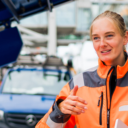
d-Center der HPA
cht aller Verkehrsmeldungen im Hafen am