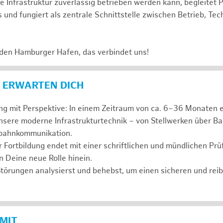
 die Infrastruktur zuverlässig betrieben werden kann, begleitet 
und fungiert als zentrale Schnittstelle zwischen Betrieb, Tec
 den Hamburger Hafen, das verbindet uns!
 ERWARTEN DICH
ung mit Perspektive: In einem Zeitraum von ca. 6–36 Monaten 
nsere moderne Infrastrukturtechnik – von Stellwerken über B
enbahnkommunikation.
r Fortbildung endet mit einer schriftlichen und mündlichen Pr
 in Deine neue Rolle hinein.
Störungen analysierst und behebst, um einen sicheren und re
 MIT