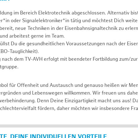
ldung im Bereich Elektrotechnik abgeschlossen. Alternativ bist
in oder Signalelektroniker*in tätig und möchtest Dich weite
 bereit, neue Techniken in der Eisenbahnsignaltechnik zu erler
 und arbeitest gerne im Team.
füllst Du die gesundheitlichen Voraussetzungen nach der Eis
BO-Tauglichkeit).
 nach dem TV-AVH erfolgt mit beendeter Fortbildung zum/zur
tgruppe.
mbol für Offenheit und Austausch und genauso heißen wir Me
tergründen und Lebenswegen willkommen. Wir freuen uns dah
erbehinderung. Denn Deine Einzigartigkeit macht uns aus! D
schlechtervielfalt fördern, daher möchten wir insbesondere Fr
E, DEINE INDIVIDUELLEN VORTEILE