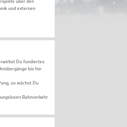
Projekte über den
hnik und externen
erwirbst Du fundiertes
ahnübergänge bis hin
üfung, so wächst Du
ibungslosen Bahnverkehr