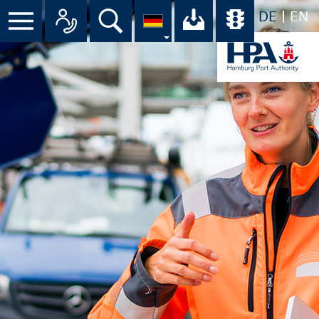
DE
EN
Suche
Ihr Download-C
Übersicht