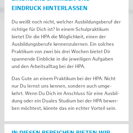
EINDRUCK HINTERLASSEN
Du weißt noch nicht, welcher Ausbildungsberuf der
richtige für Dich ist? In einem Schulpraktikum
bietet Dir die HPA die Möglichkeit, einen der
Ausbildungsberufe kennenzulernen. Ein solches
Prak­ti­kum von zwei bis drei Wochen bie­tet Dir
span­nen­de Ein­bli­cke in die jeweiligen Aufgaben
und den Ar­beits­all­tag bei der HPA.
Das Gute an einem Praktikum bei der HPA: Nicht
nur Du lernst uns ken­nen, son­dern auch um­ge­
kehrt. Wenn Du Dich im An­schluss für eine Aus­bil­
dung oder ein Duales Studium bei der HPA be­wer­
ben möch­test, könnte das ein ech­ter Vor­teil sein.