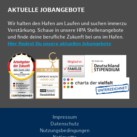
AKTUELLE JOBANGEBOTE
Wir hal­ten den Ha­fen am Lau­fen und su­chen im­mer­zu
Ver­stär­kung. Schau­e in un­se­re HPA Stel­len­an­ge­bo­te
und fin­de deine be­ruf­li­che Zu­kunft bei uns im Ha­fen.
Hier findest Du unsere aktuellen Jobangebote
Impressum
Datenschutz
Nutzungsbedingungen