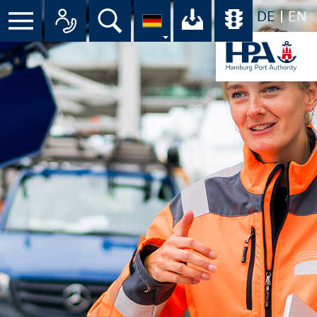
DE
EN
Menü
Alle Ansprechpartner im Überbli
Suche
Ihr Download-C
Übersicht