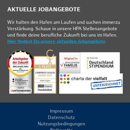
AKTUELLE JOBANGEBOTE
Wir hal­ten den Ha­fen am Lau­fen und su­chen im­mer­zu
Ver­stär­kung. Schau­e in un­se­re HPA Stel­len­an­ge­bo­te
und fin­de deine be­ruf­li­che Zu­kunft bei uns im Ha­fen.
Hier findest Du unsere aktuellen Jobangebote
Impressum
Datenschutz
Nutzungsbedingungen