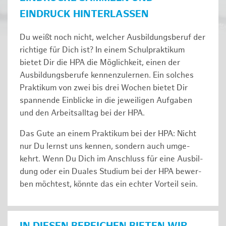
EINDRUCK HINTERLASSEN
Du weißt noch nicht, welcher Ausbildungsberuf der
richtige für Dich ist? In einem Schulpraktikum
bietet Dir die HPA die Möglichkeit, einen der
Ausbildungsberufe kennenzulernen. Ein solches
Prak­ti­kum von zwei bis drei Wochen bie­tet Dir
span­nen­de Ein­bli­cke in die jeweiligen Aufgaben
und den Ar­beits­all­tag bei der HPA.
Das Gute an einem Praktikum bei der HPA: Nicht
nur Du lernst uns ken­nen, son­dern auch um­ge­
kehrt. Wenn Du Dich im An­schluss für eine Aus­bil­
dung oder ein Duales Studium bei der HPA be­wer­
ben möch­test, könnte das ein ech­ter Vor­teil sein.