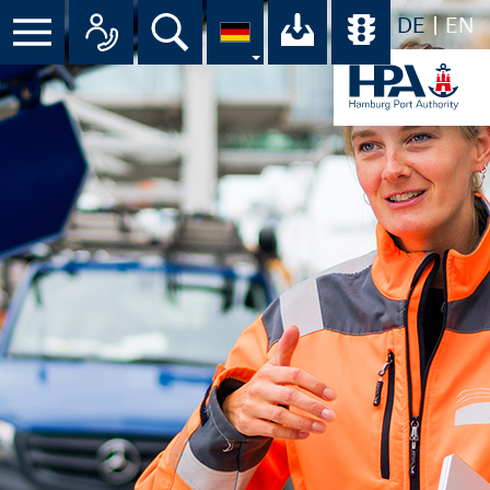
DE
EN
Menü
Alle Ansprechpartner im Überbli
Suche
Ihr Download-C
Übersicht