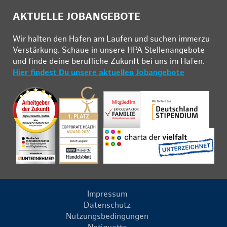
AKTUELLE JOBANGEBOTE
Wir hal­ten den Ha­fen am Lau­fen und su­chen im­mer­zu
Ver­stär­kung. Schau­e in un­se­re HPA Stel­len­an­ge­bo­te
und fin­de deine be­ruf­li­che Zu­kunft bei uns im Ha­fen.
Hier findest Du unsere aktuellen Jobangebote
Impressum
Datenschutz
Nutzungsbedingungen