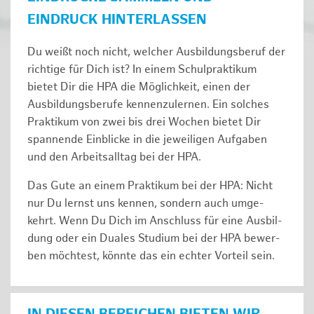
EINDRUCK HINTERLASSEN
Du weißt noch nicht, welcher Ausbildungsberuf der
richtige für Dich ist? In einem Schulpraktikum
bietet Dir die HPA die Möglichkeit, einen der
Ausbildungsberufe kennenzulernen. Ein solches
Prak­ti­kum von zwei bis drei Wochen bie­tet Dir
span­nen­de Ein­bli­cke in die jeweiligen Aufgaben
und den Ar­beits­all­tag bei der HPA.
Das Gute an einem Praktikum bei der HPA: Nicht
nur Du lernst uns ken­nen, son­dern auch um­ge­
kehrt. Wenn Du Dich im An­schluss für eine Aus­bil­
dung oder ein Duales Studium bei der HPA be­wer­
ben möch­test, könnte das ein ech­ter Vor­teil sein.