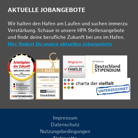
AKTUELLE JOBANGEBOTE
Wir hal­ten den Ha­fen am Lau­fen und su­chen im­mer­zu
Ver­stär­kung. Schau­e in un­se­re HPA Stel­len­an­ge­bo­te
und fin­de deine be­ruf­li­che Zu­kunft bei uns im Ha­fen.
Hier findest Du unsere aktuellen Jobangebote
Impressum
Datenschutz
Nutzungsbedingungen