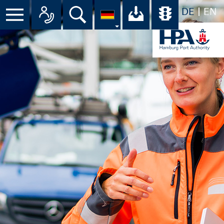
DE
EN
Suche
Ihr Download-C
Übersicht