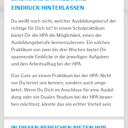
EINDRUCK HINTERLASSEN
Du weißt noch nicht, welcher Ausbildungsberuf der
richtige für Dich ist? In einem Schulpraktikum
bietet Dir die HPA die Möglichkeit, einen der
Ausbildungsberufe kennenzulernen. Ein solches
Prak­ti­kum von zwei bis drei Wochen bie­tet Dir
span­nen­de Ein­bli­cke in die jeweiligen Aufgaben
und den Ar­beits­all­tag bei der HPA.
Das Gute an einem Praktikum bei der HPA: Nicht
nur Du lernst uns ken­nen, son­dern auch um­ge­
kehrt. Wenn Du Dich im An­schluss für eine Aus­bil­
dung oder ein Duales Studium bei der HPA be­wer­
ben möch­test, könnte das ein ech­ter Vor­teil sein.