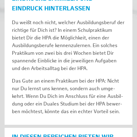
EINDRUCK HINTERLASSEN
Du weißt noch nicht, welcher Ausbildungsberuf der
richtige für Dich ist? In einem Schulpraktikum
bietet Dir die HPA die Möglichkeit, einen der
Ausbildungsberufe kennenzulernen. Ein solches
Prak­ti­kum von zwei bis drei Wochen bie­tet Dir
span­nen­de Ein­bli­cke in die jeweiligen Aufgaben
und den Ar­beits­all­tag bei der HPA.
Das Gute an einem Praktikum bei der HPA: Nicht
nur Du lernst uns ken­nen, son­dern auch um­ge­
kehrt. Wenn Du Dich im An­schluss für eine Aus­bil­
dung oder ein Duales Studium bei der HPA be­wer­
ben möch­test, könnte das ein ech­ter Vor­teil sein.