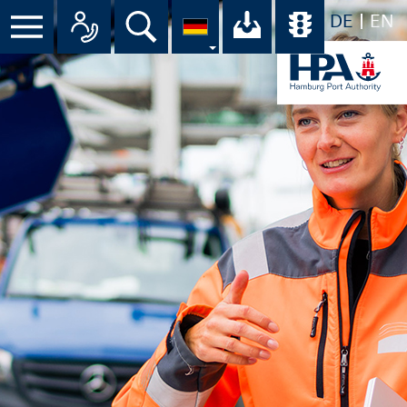
DE
EN
Menü
Alle Ansprechpartner im Überbli
Suche
Ihr Download-C
Übersicht