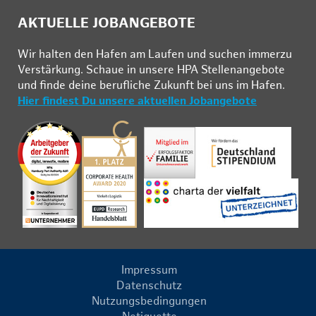
AKTUELLE JOBANGEBOTE
Wir hal­ten den Ha­fen am Lau­fen und su­chen im­mer­zu
Ver­stär­kung. Schau­e in un­se­re HPA Stel­len­an­ge­bo­te
und fin­de deine be­ruf­li­che Zu­kunft bei uns im Ha­fen.
Hier findest Du unsere aktuellen Jobangebote
Impressum
Datenschutz
Nutzungsbedingungen