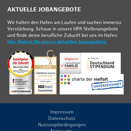
AKTUELLE JOBANGEBOTE
Wir hal­ten den Ha­fen am Lau­fen und su­chen im­mer­zu
Ver­stär­kung. Schau­e in un­se­re HPA Stel­len­an­ge­bo­te
und fin­de deine be­ruf­li­che Zu­kunft bei uns im Ha­fen.
Hier findest Du unsere aktuellen Jobangebote
Impressum
Datenschutz
Nutzungsbedingungen