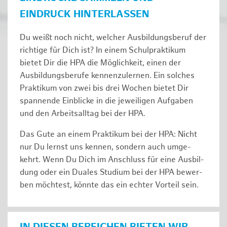
EINDRUCK HINTERLASSEN
Du weißt noch nicht, welcher Ausbildungsberuf der
richtige für Dich ist? In einem Schulpraktikum
bietet Dir die HPA die Möglichkeit, einen der
Ausbildungsberufe kennenzulernen. Ein solches
Prak­ti­kum von zwei bis drei Wochen bie­tet Dir
span­nen­de Ein­bli­cke in die jeweiligen Aufgaben
und den Ar­beits­all­tag bei der HPA.
Das Gute an einem Praktikum bei der HPA: Nicht
nur Du lernst uns ken­nen, son­dern auch um­ge­
kehrt. Wenn Du Dich im An­schluss für eine Aus­bil­
dung oder ein Duales Studium bei der HPA be­wer­
ben möch­test, könnte das ein ech­ter Vor­teil sein.