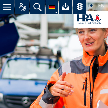
DE
EN
Menü
Alle Ansprechpartner im Überbli
Suche
Ihr Download-C
Übersicht