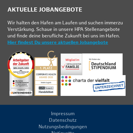
AKTUELLE JOBANGEBOTE
Wir hal­ten den Ha­fen am Lau­fen und su­chen im­mer­zu
Ver­stär­kung. Schau­e in un­se­re HPA Stel­len­an­ge­bo­te
und fin­de deine be­ruf­li­che Zu­kunft bei uns im Ha­fen.
Hier findest Du unsere aktuellen Jobangebote
Impressum
Datenschutz
Nutzungsbedingungen