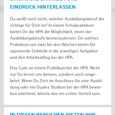
EINDRUCK HINTERLASSEN
Du weißt noch nicht, welcher Ausbildungsberuf der
richtige für Dich ist? In einem Schulpraktikum
bietet Dir die HPA die Möglichkeit, einen der
Ausbildungsberufe kennenzulernen. Ein solches
Prak­ti­kum von zwei bis drei Wochen bie­tet Dir
span­nen­de Ein­bli­cke in die jeweiligen Aufgaben
und den Ar­beits­all­tag bei der HPA.
Das Gute an einem Praktikum bei der HPA: Nicht
nur Du lernst uns ken­nen, son­dern auch um­ge­
kehrt. Wenn Du Dich im An­schluss für eine Aus­bil­
dung oder ein Duales Studium bei der HPA be­wer­
ben möch­test, könnte das ein ech­ter Vor­teil sein.