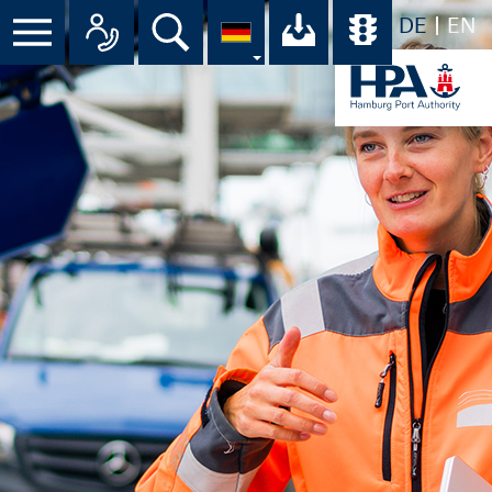
DE
EN
Suche
Ihr Download-C
Übersicht