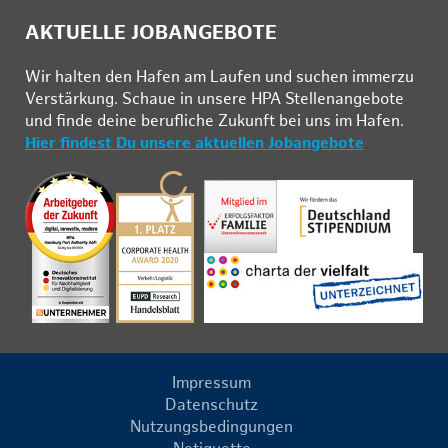
AKTUELLE JOBANGEBOTE
Wir hal­ten den Ha­fen am Lau­fen und su­chen im­mer­zu
Ver­stär­kung. Schau­e in un­se­re HPA Stel­len­an­ge­bo­te
und fin­de deine be­ruf­li­che Zu­kunft bei uns im Ha­fen.
Hier findest Du unsere aktuellen Jobangebote
Impressum
Datenschutz
Nutzungsbedingungen