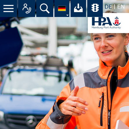
DE
EN
Suche
Ihr Download-C
Übersicht