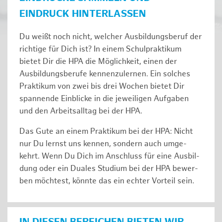
EINDRUCK HINTERLASSEN
Du weißt noch nicht, welcher Ausbildungsberuf der
richtige für Dich ist? In einem Schulpraktikum
bietet Dir die HPA die Möglichkeit, einen der
Ausbildungsberufe kennenzulernen. Ein solches
Prak­ti­kum von zwei bis drei Wochen bie­tet Dir
span­nen­de Ein­bli­cke in die jeweiligen Aufgaben
und den Ar­beits­all­tag bei der HPA.
Das Gute an einem Praktikum bei der HPA: Nicht
nur Du lernst uns ken­nen, son­dern auch um­ge­
kehrt. Wenn Du Dich im An­schluss für eine Aus­bil­
dung oder ein Duales Studium bei der HPA be­wer­
ben möch­test, könnte das ein ech­ter Vor­teil sein.