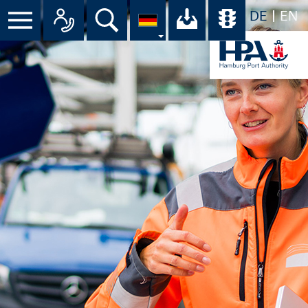
DE
EN
Suche
Ihr Download-C
Übersicht