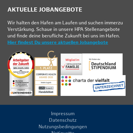
AKTUELLE JOBANGEBOTE
Wir hal­ten den Ha­fen am Lau­fen und su­chen im­mer­zu
Ver­stär­kung. Schau­e in un­se­re HPA Stel­len­an­ge­bo­te
und fin­de deine be­ruf­li­che Zu­kunft bei uns im Ha­fen.
Hier findest Du unsere aktuellen Jobangebote
Impressum
Datenschutz
Nutzungsbedingungen