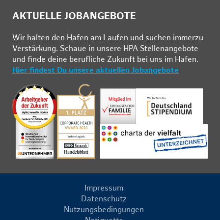
AKTUELLE JOBANGEBOTE
Wir hal­ten den Ha­fen am Lau­fen und su­chen im­mer­zu
Ver­stär­kung. Schau­e in un­se­re HPA Stel­len­an­ge­bo­te
und fin­de deine be­ruf­li­che Zu­kunft bei uns im Ha­fen.
Hier findest Du unsere aktuellen Jobangebote
Impressum
Datenschutz
Nutzungsbedingungen