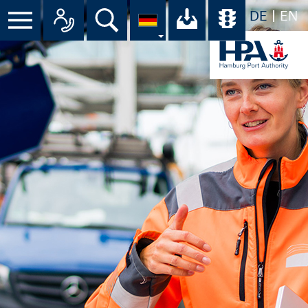
DE
EN
Menü
Alle Ansprechpartner im Überbli
Suche
Ihr Download-C
Übersicht