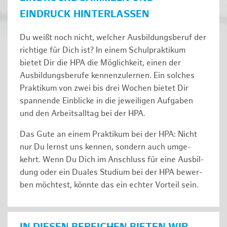
EINDRUCK HINTERLASSEN
Du weißt noch nicht, welcher Ausbildungsberuf der
richtige für Dich ist? In einem Schulpraktikum
bietet Dir die HPA die Möglichkeit, einen der
Ausbildungsberufe kennenzulernen. Ein solches
Prak­ti­kum von zwei bis drei Wochen bie­tet Dir
span­nen­de Ein­bli­cke in die jeweiligen Aufgaben
und den Ar­beits­all­tag bei der HPA.
Das Gute an einem Praktikum bei der HPA: Nicht
nur Du lernst uns ken­nen, son­dern auch um­ge­
kehrt. Wenn Du Dich im An­schluss für eine Aus­bil­
dung oder ein Duales Studium bei der HPA be­wer­
ben möch­test, könnte das ein ech­ter Vor­teil sein.