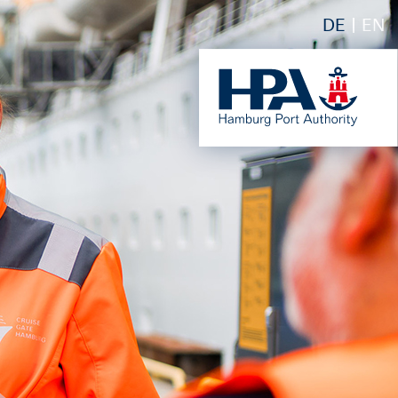
DE
EN