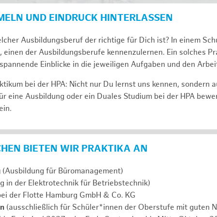
MELN UND EINDRUCK HINTERLASSEN
lcher Ausbildungsberuf der richtige für Dich ist? In einem Sch
, einen der Ausbildungsberufe kennenzulernen. Ein solches Pra
span­nen­de Ein­bli­cke in die jeweiligen Aufgaben und den Ar­beit
tikum bei der HPA: Nicht nur Du lernst uns ken­nen, son­dern 
ür eine Aus­bil­dung oder ein Duales Studium bei der HPA be­we
ein.
ICHEN BIETEN WIR PRAKTIKA AN
g
(Ausbildung für Büromanagement)
g in der Elektrotechnik für Betriebstechnik)
ei der Flotte Hamburg GmbH & Co. KG
en
(ausschließlich für Schüler*innen der Oberstufe mit guten N