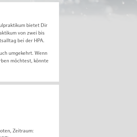
ulpraktikum bietet Dir
k­ti­kum von zwei bis
s­all­tag bei der HPA.
auch um­ge­kehrt. Wenn
r­ben möch­test, könnte
oten, Zeitraum: