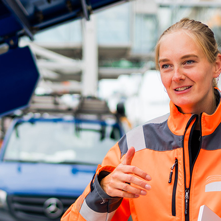
d-Center der HPA
cht aller Verkehrsmeldungen im Hafen am