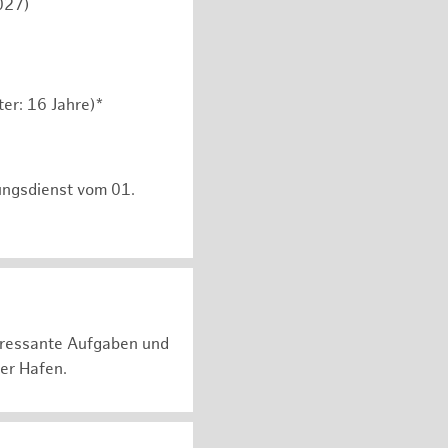
027)
er: 16 Jahre)*
ungsdienst vom 01.
teressante Aufgaben und
er Hafen.