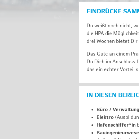
EINDRÜCKE SAM
Du weißt noch nicht, we
die HPA die Möglichkeit
drei Wochen bie­tet Dir 
Das Gute an einem Prak
Du Dich im An­schluss f
das ein ech­ter Vor­teil s
IN DIESEN BERE
Büro / Verwaltun
Elektro
(Ausbildun
Hafenschiffer*in
b
Bauingenieurwes