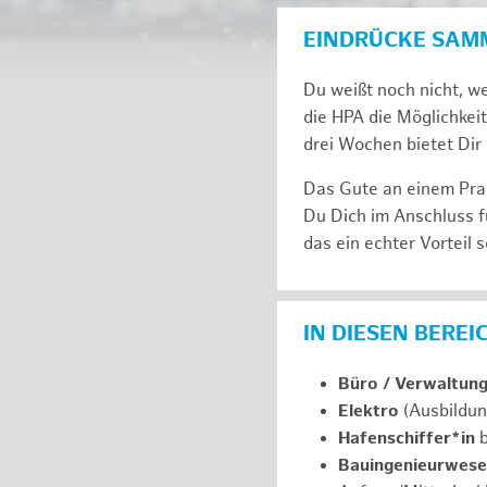
EINDRÜCKE SAM
Du weißt noch nicht, we
die HPA die Möglichkeit
drei Wochen bie­tet Dir 
Das Gute an einem Prak
Du Dich im An­schluss f
das ein ech­ter Vor­teil s
IN DIESEN BERE
Büro / Verwaltun
Elektro
(Ausbildun
Hafenschiffer*in
b
Bauingenieurwes