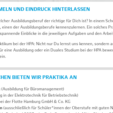
MELN UND EINDRUCK HINTERLASSEN
lcher Ausbildungsberuf der richtige für Dich ist? In einem Sch
, einen der Ausbildungsberufe kennenzulernen. Ein solches Pra
span­nen­de Ein­bli­cke in die jeweiligen Aufgaben und den Ar­beit
tikum bei der HPA: Nicht nur Du lernst uns ken­nen, son­dern 
ür eine Aus­bil­dung oder ein Duales Studium bei der HPA be­we
ein.
ICHEN BIETEN WIR PRAKTIKA AN
g
(Ausbildung für Büromanagement)
g in der Elektrotechnik für Betriebstechnik)
ei der Flotte Hamburg GmbH & Co. KG
en
(ausschließlich für Schüler*innen der Oberstufe mit guten N