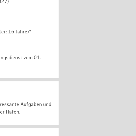
027)
er: 16 Jahre)*
ungsdienst vom 01.
teressante Aufgaben und
er Hafen.