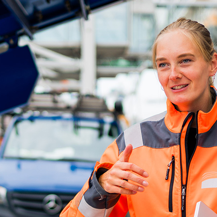
ick
d-Center der HPA
cht aller Verkehrsmeldungen im Hafen am