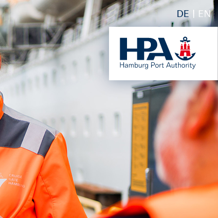
DE
EN