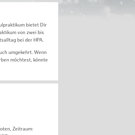
ulpraktikum bietet Dir
k­ti­kum von zwei bis
s­all­tag bei der HPA.
auch um­ge­kehrt. Wenn
r­ben möch­test, könnte
oten, Zeitraum: