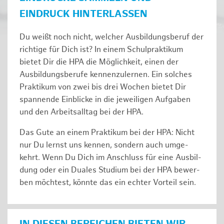
EINDRUCK HINTERLASSEN
Du weißt noch nicht, welcher Ausbildungsberuf der
richtige für Dich ist? In einem Schulpraktikum
bietet Dir die HPA die Möglichkeit, einen der
Ausbildungsberufe kennenzulernen. Ein solches
Prak­ti­kum von zwei bis drei Wochen bie­tet Dir
span­nen­de Ein­bli­cke in die jeweiligen Aufgaben
und den Ar­beits­all­tag bei der HPA.
Das Gute an einem Praktikum bei der HPA: Nicht
nur Du lernst uns ken­nen, son­dern auch um­ge­
kehrt. Wenn Du Dich im An­schluss für eine Aus­bil­
dung oder ein Duales Studium bei der HPA be­wer­
ben möch­test, könnte das ein ech­ter Vor­teil sein.