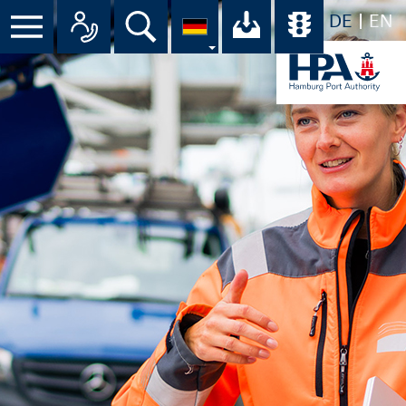
DE
EN
Menü
Alle Ansprechpartner im Überbli
Suche
Ihr Download-C
Übersicht