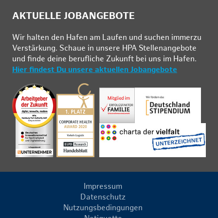
AKTUELLE JOBANGEBOTE
Wir hal­ten den Ha­fen am Lau­fen und su­chen im­mer­zu
Ver­stär­kung. Schau­e in un­se­re HPA Stel­len­an­ge­bo­te
und fin­de deine be­ruf­li­che Zu­kunft bei uns im Ha­fen.
Hier findest Du unsere aktuellen Jobangebote
Impressum
Datenschutz
Nutzungsbedingungen